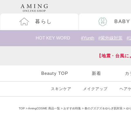
暮らし
BABY
HOT KEY WORD
#Yunth
#紫外線対策
#
【地震・台風に
Beauty TOP
新着
カ
スキンケア
メイクアップ
ヘア
TOP
AmingCOSME 商品一覧
おすすめ特集
春のグズグズ＆ゆらぎ肌対策
ゆ