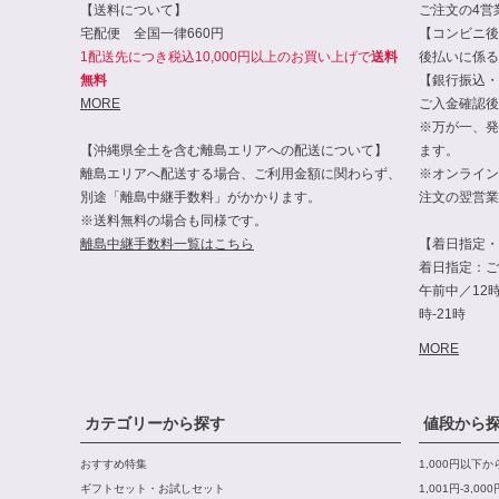
【送料について】
ご注文の4営
宅配便 全国一律660円
【コンビニ後
1配送先につき税込10,000円以上のお買い上げで
送料
後払いに係る
無料
【銀行振込・
MORE
ご入金確認後
※万が一、発
【沖縄県全土を含む離島エリアへの配送について】
ます。
離島エリアへ配送する場合、ご利用金額に関わらず、
※オンライン
別途「離島中継手数料」がかかります。
注文の翌営業
※送料無料の場合も同様です。
離島中継手数料一覧はこちら
【着日指定・
着日指定：ご
午前中／12時-
時-21時
MORE
カテゴリーから探す
値段から
おすすめ特集
1,000円以下
ギフトセット・お試しセット
1,001円-3,0