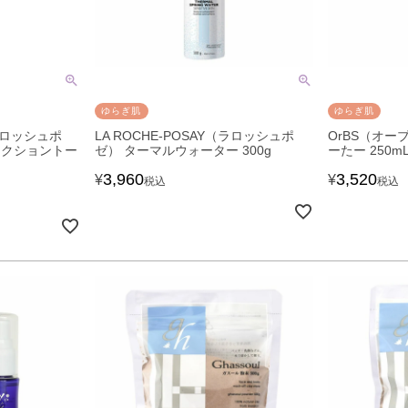
ゆらぎ肌
ゆらぎ肌
（ラロッシュポ
LA ROCHE-POSAY（ラロッシュポ
OrBS（オー
テクショントー
ゼ） ターマルウォーター 300g
ーたー 250m
3,960
3,520
¥
¥
税込
税込