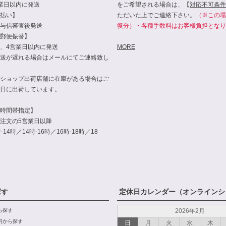
業日以内に発送
をご希望される場合は、【
対応不可条件
払い】
ただいた上でご連絡下さい。
（※この場
与信審査後発送
復分）・各種手数料はお客様負担となり
郵便振替】
、4営業日以内に発送
MORE
送が遅れる場合はメールにてご連絡致し
ショップ出荷店舗に在庫がある場合はご
日に出荷しています。
時間帯指定】
注文の5営業日以降
14時／14時-16時／16時-18時／18
探す
定休日カレンダー（オンラインシ
から探す
2026年2月
00円から探す
日
月
火
水
木