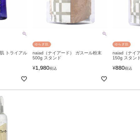
ゆらぎ肌
ゆらぎ肌
水肌 トライアル
naiad（ナイアード） ガスール粉末
naiad（ナ
500g スタンド
150g スタン
1,980
880
¥
¥
税込
税込