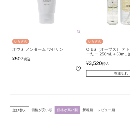
ゆらぎ肌
ゆらぎ肌
オウミ メンターム ワセリン
OrBS（オーブス） ア
ーたー 250mL＋50mL
507
¥
税込
3,520
¥
税込
在庫切れ
価格が安い順
価格が高い順
新着順
レビュー順
並び替え