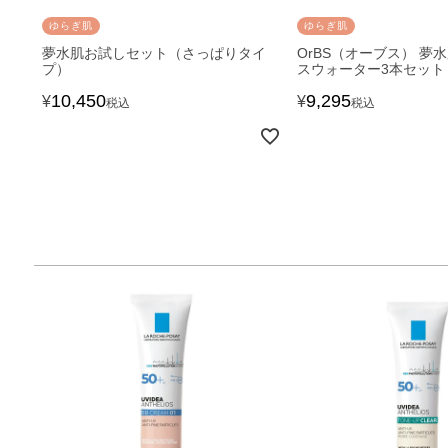
ゆらぎ肌
ゆらぎ肌
夢水肌お試しセット（さっぱりタイ
OrBS（オーブス） 夢
プ）
スウォーター3本セット
10,450
9,295
¥
¥
税込
税込