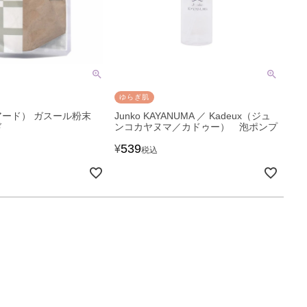
ゆらぎ肌
イアード） ガスール粉末
Junko KAYANUMA ／ Kadeux（ジュ
ド
ンコカヤヌマ／カドゥー） 泡ポンプ
539
¥
税込