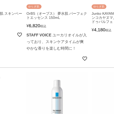
ゆらぎ肌
ゆらぎ肌
水肌 スキンベー
OrBS（オーブス） 夢水肌 パーフェク
Junko KAYA
トエッセンス 150mL
ンコカヤヌマ
ドゥパルフェ 2
6,820
¥
税込
4,180
¥
税込
STAFF VOICE
ユーカリオイルが入
っており、スキンケアタイムが爽
やかな香りを楽しむ時間に！