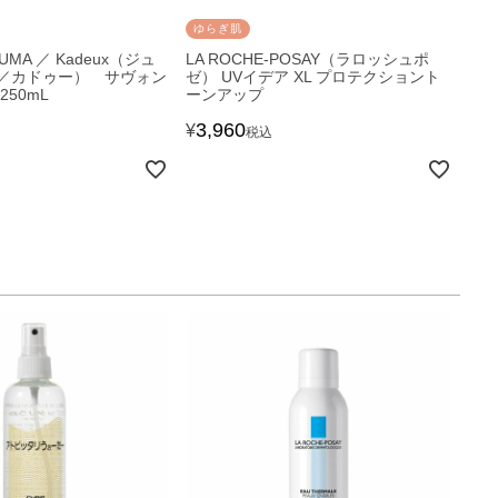
ゆらぎ肌
NUMA ／ Kadeux（ジュ
LA ROCHE-POSAY（ラロッシュポ
／カドゥー） サヴォン
ゼ） UVイデア XL プロテクショント
50mL
ーンアップ
3,960
¥
税込