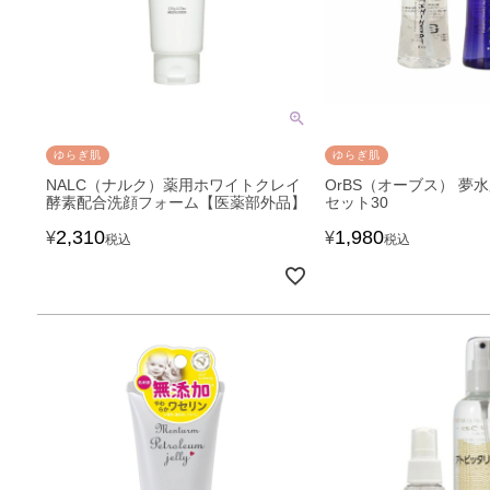
ゆらぎ肌
ゆらぎ肌
NALC（ナルク）薬用ホワイトクレイ
OrBS（オーブス） 夢
酵素配合洗顔フォーム【医薬部外品】
セット30
2,310
1,980
¥
¥
税込
税込