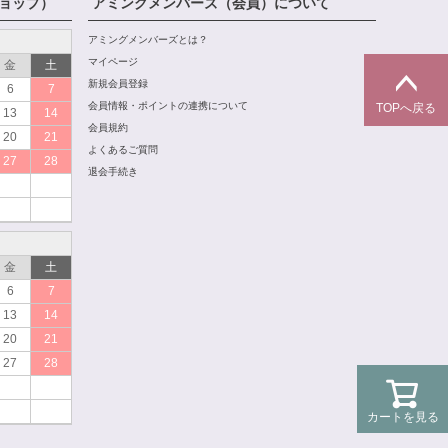
ョップ）
アミングメンバーズ（会員）について
アミングメンバーズとは？
マイページ
金
土
新規会員登録
6
7
会員情報・ポイントの連携について
TOPへ戻る
13
14
会員規約
20
21
よくあるご質問
27
28
退会手続き
金
土
6
7
13
14
20
21
27
28
カートを見る