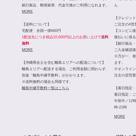
銀行振込、郵便振替、代金引換がご利用になれます。
ん
MORE
【クレジット・
【送料について】
ご注文の4営
宅配便 全国一律660円
【コンビニ後
1配送先につき税込10,000円以上のお買い上げで
送料
後払いに係る
無料
【銀行振込・
MORE
ご入金確認後
※万が一、発
【沖縄県全土を含む離島エリアへの配送について】
ます。
離島エリアへ配送する場合、ご利用金額に関わらず、
※オンライン
別途「離島中継手数料」がかかります。
注文の翌営業
※送料無料の場合も同様です。
離島中継手数料一覧はこちら
【着日指定・
着日指定：ご
午前中／12時-
時-21時
MORE