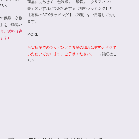
商品にあわせて「包装紙」「紙袋」「クリアパック
さい。
袋」のいずれかでお包みする【無料ラッピング】と
【有料のBOXラッピング 】（2種）をご用意しており
で返品・交換
ます。
】をご確認い
合、送料（往
MORE
ます）
※実店舗でのラッピングご希望の場合は有料とさせて
いただいております。ご了承ください。
→詳細はこ
ちら