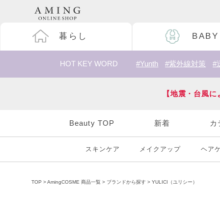
暮らし
BABY
HOT KEY WORD
#Yunth
#紫外線対策
#
【地震・台風に
Beauty TOP
新着
カ
スキンケア
メイクアップ
ヘア
TOP
AmingCOSME 商品一覧
ブランドから探す
YULICI（ユリシー）