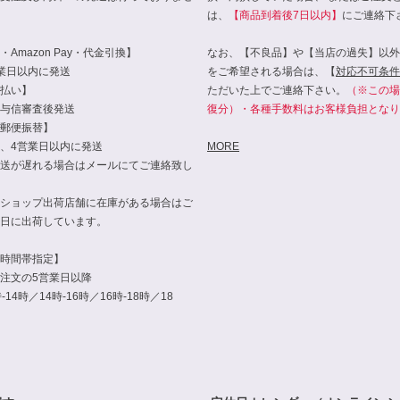
は、
【商品到着後7日以内】
にご連絡下
Amazon Pay・代金引換】
なお、【不良品】や【当店の過失】以外
業日以内に発送
をご希望される場合は、【
対応不可条件
払い】
ただいた上でご連絡下さい。
（※この場
与信審査後発送
復分）・各種手数料はお客様負担となり
郵便振替】
、4営業日以内に発送
MORE
送が遅れる場合はメールにてご連絡致し
ショップ出荷店舗に在庫がある場合はご
日に出荷しています。
時間帯指定】
注文の5営業日以降
14時／14時-16時／16時-18時／18