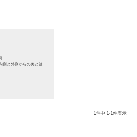
術
ト。内側と外側からの美と健
。
1
件中
1
-
1
件表示