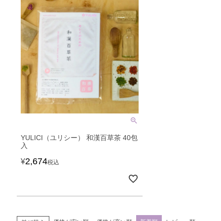
YULICI（ユリシー） 和漢百草茶 40包
入
2,674
¥
税込