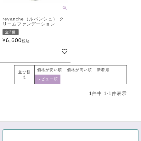
revanche（ルバンシュ） ク
リームファンデーション
全2種
6,600
¥
税込
価格が安い順
価格が高い順
新着順
並び替
え
レビュー順
1
件中
1
-
1
件表示