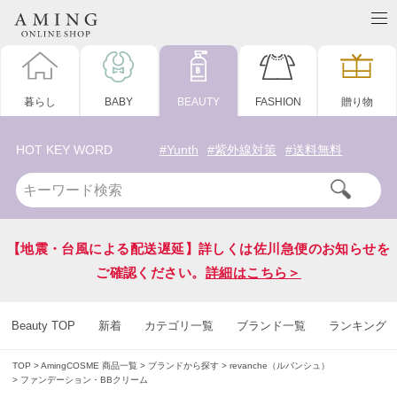
暮らし
BABY
BEAUTY
FASHION
贈り物
HOT KEY WORD
#Yunth
#紫外線対策
#送料無料
【地震・台風による配送遅延】詳しくは佐川急便のお知らせを
ご確認ください。
詳細はこちら＞
Beauty TOP
新着
カテゴリ一覧
ブランド一覧
ランキング
TOP
AmingCOSME 商品一覧
ブランドから探す
revanche（ルバンシュ）
ファンデーション・BBクリーム