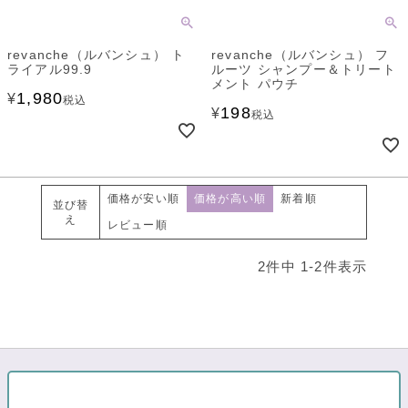
revanche（ルバンシュ） ト
revanche（ルバンシュ） フ
ライアル99.9
ルーツ シャンプー＆トリート
メント パウチ
1,980
¥
税込
198
¥
税込
価格が安い順
価格が高い順
新着順
並び替
え
レビュー順
2
件中
1
-
2
件表示