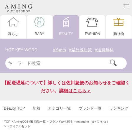
暮らし
BABY
BEAUTY
FASHION
贈り物
HOT KEY WORD
#Yunth
#紫外線対策
#送料無料
【配送遅延について】詳しくは佐川急便のお知らせをご確認く
ださい。
詳細はこちら＞
Beauty TOP
新着
カテゴリ一覧
ブランド一覧
ランキング
TOP
AmingCOSME 商品一覧
ブランドから探す
revanche（ルバンシュ）
トライアルセット