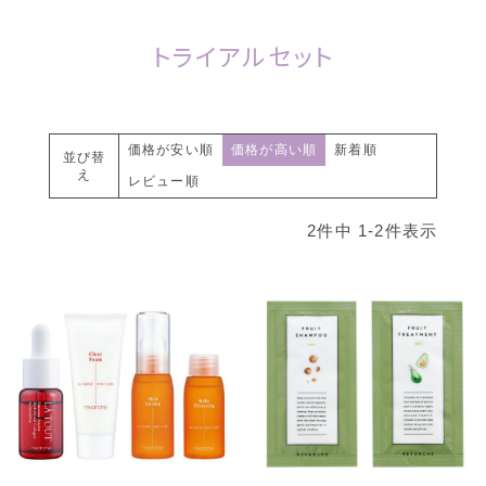
トライアルセット
価格が安い順
価格が高い順
新着順
並び替
え
レビュー順
2
件中
1
-
2
件表示