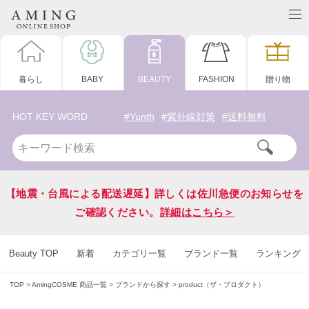
暮らし
BABY
BEAUTY
FASHION
贈り物
HOT KEY WORD
#Yunth
#紫外線対策
#送料無料
【地震・台風による配送遅延】詳しくは佐川急便のお知らせを
ご確認ください。
詳細はこちら＞
Beauty TOP
新着
カテゴリ一覧
ブランド一覧
ランキング
TOP
AmingCOSME 商品一覧
ブランドから探す
product（ザ・プロダクト）