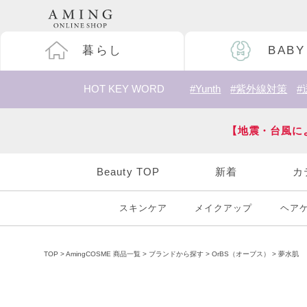
暮らし
BABY
HOT KEY WORD
#Yunth
#紫外線対策
#
【地震・台風に
Beauty TOP
新着
カ
スキンケア
メイクアップ
ヘア
TOP
AmingCOSME 商品一覧
ブランドから探す
OrBS（オーブス）
夢水肌