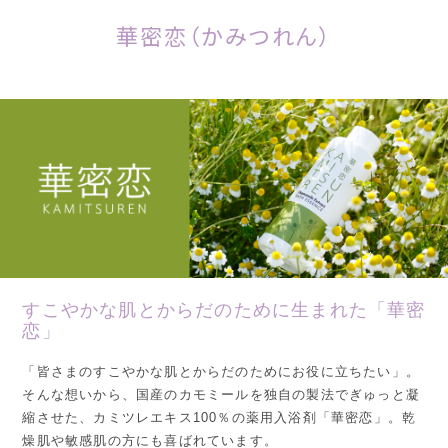
華密恋（かみつれん）
すこやかな肌とからだのために生まれた「華密
恋」
「皆さまのすこやかな肌とからだのためにお役に立ちたい」。
そんな想いから、国産のカモミールを独自の製法でぎゅっと凝
縮させた、カミツレエキス100％の薬用入浴剤「華密恋」。乾
燥肌や敏感肌の方にも喜ばれています。