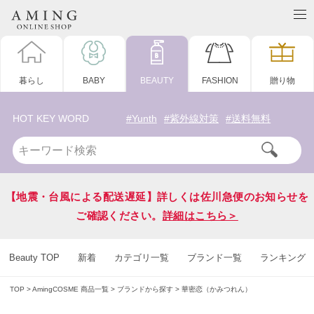
暮らし
BABY
BEAUTY
FASHION
贈り物
HOT KEY WORD
#Yunth
#紫外線対策
#送料無料
【地震・台風による配送遅延】詳しくは佐川急便のお知らせを
ご確認ください。
詳細はこちら＞
Beauty TOP
新着
カテゴリ一覧
ブランド一覧
ランキング
TOP
AmingCOSME 商品一覧
ブランドから探す
華密恋（かみつれん）