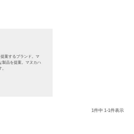
を提案するブランド。マ
な製品を提案。マヌカハ
す。
1
件中
1
-
1
件表示