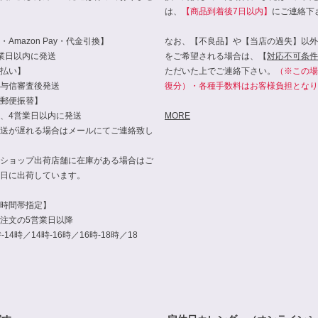
は、
【商品到着後7日以内】
にご連絡下
Amazon Pay・代金引換】
なお、【不良品】や【当店の過失】以外
業日以内に発送
をご希望される場合は、【
対応不可条件
払い】
ただいた上でご連絡下さい。
（※この場
与信審査後発送
復分）・各種手数料はお客様負担となり
郵便振替】
、4営業日以内に発送
MORE
送が遅れる場合はメールにてご連絡致し
ショップ出荷店舗に在庫がある場合はご
日に出荷しています。
時間帯指定】
注文の5営業日以降
14時／14時-16時／16時-18時／18