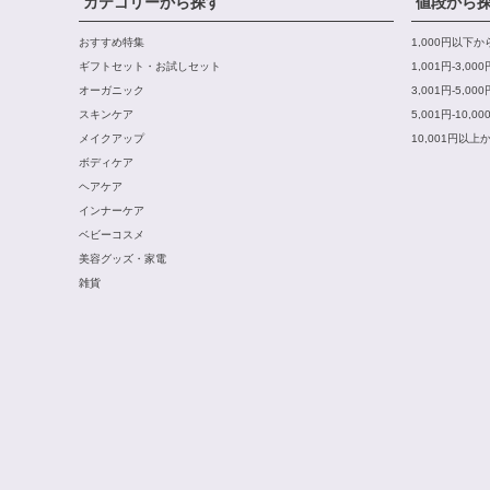
カテゴリーから探す
値段から
おすすめ特集
1,000円以下
ギフトセット・お試しセット
1,001円-3,0
オーガニック
3,001円-5,0
スキンケア
5,001円-10,
メイクアップ
10,001円以上
ボディケア
ヘアケア
インナーケア
ベビーコスメ
美容グッズ・家電
雑貨