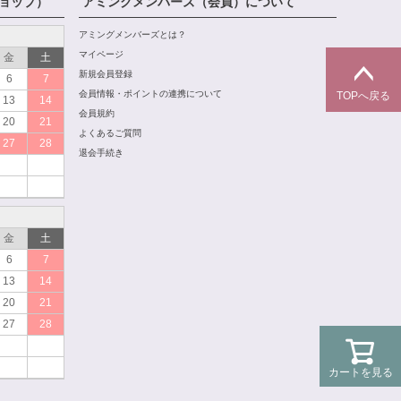
ョップ）
アミングメンバーズ（会員）について
アミングメンバーズとは？
マイページ
金
土
新規会員登録
6
7
会員情報・ポイントの連携について
TOPへ戻る
13
14
会員規約
20
21
よくあるご質問
27
28
退会手続き
金
土
6
7
13
14
20
21
27
28
カートを見る