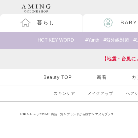
暮らし
BABY
HOT KEY WORD
#Yunth
#紫外線対策
#
【地震・台風に
Beauty TOP
新着
カ
スキンケア
メイクアップ
ヘア
TOP
AmingCOSME 商品一覧
ブランドから探す
マヌカプラス