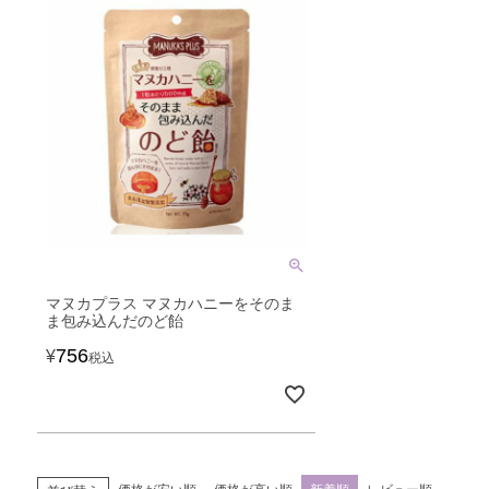
マヌカプラス マヌカハニーをそのま
ま包み込んだのど飴
756
¥
税込