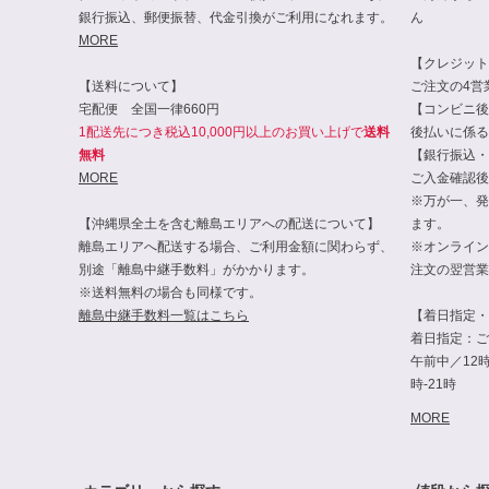
銀行振込、郵便振替、代金引換がご利用になれます。
ん
MORE
【クレジット・
【送料について】
ご注文の4営
宅配便 全国一律660円
【コンビニ後
1配送先につき税込10,000円以上のお買い上げで
送料
後払いに係る
無料
【銀行振込・
MORE
ご入金確認後
※万が一、発
【沖縄県全土を含む離島エリアへの配送について】
ます。
離島エリアへ配送する場合、ご利用金額に関わらず、
※オンライン
別途「離島中継手数料」がかかります。
注文の翌営業
※送料無料の場合も同様です。
離島中継手数料一覧はこちら
【着日指定・
着日指定：ご
午前中／12時-
時-21時
MORE