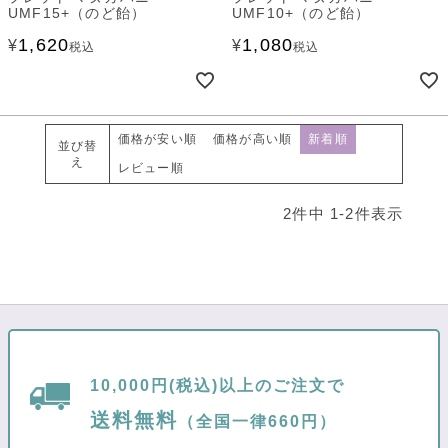
UMF15+（のど飴）
UMF10+（のど飴）
1,620
1,080
¥
¥
税込
税込
価格が安い順
価格が高い順
新着順
並び替
え
レビュー順
2
件中
1
-
2
件表示
10,000円(税込)以上のご注文で
送料無料
（全国一律660円）