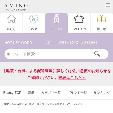
暮らし
BABY
BEAUTY
FASHION
贈り物
HOT KEY WORD
#Yunth
#紫外線対策
#送料無料
【地震・台風による配送遅延】詳しくは佐川急便のお知らせを
ご確認ください。
詳細はこちら＞
Beauty TOP
新着
カテゴリ一覧
ブランド一覧
ランキング
TOP
AmingCOSME 商品一覧
ブランドから探す
ハニージャパン