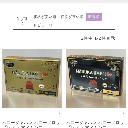
価格が安い順
価格が高い順
新着順
並び替
え
レビュー順
2
件中
1
-
2
件表示
ハニージャパン ハニードロッ
ハニージャパン ハニードロッ
プレット マヌカハニー
プレット マヌカハニー