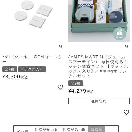
soil（ソイル） GEMコースタ
JAMES MARTIN（ジェーム
ー
ズマーティン） 毎日使えるキ
ッチン雑貨ギフト 【ギフトボ
全2種
ボックス入り
ックス入り】／Amingオリジ
ナルセット
3,300
¥
税込
全2種
4,279
¥
税込
在庫切れ
価格が安い順
価格が高い順
新着順
並び替