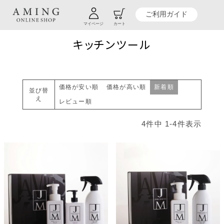
TOP
贈り物商品一覧
カテゴリーから探す
キッチン
キッチンツール
ご利用ガイド
マイページ
カート
キッチンツール
価格が安い順
価格が高い順
新着順
並び替
え
レビュー順
4
件中
1
-
4
件表示