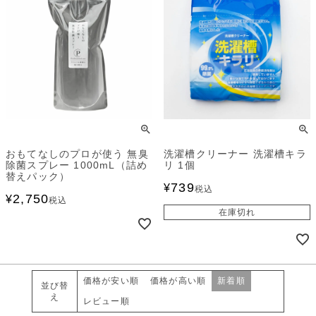
おもてなしのプロが使う 無臭
洗濯槽クリーナー 洗濯槽キラ
除菌スプレー 1000mL（詰め
リ 1個
替えパック）
739
¥
税込
2,750
¥
税込
在庫切れ
価格が安い順
価格が高い順
新着順
並び替
え
レビュー順