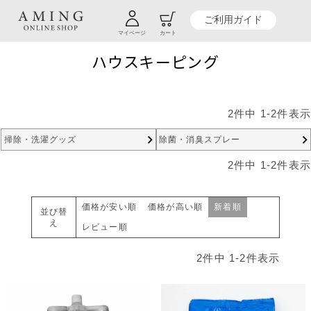
TOP
贈り物商品一覧
カテゴリーから探す
ハウスキーピング
ご利用ガイド
マイページ
カート
ハウスキーピング
2
件中
1
-
2
件表示
掃除・洗濯グッズ
除菌・消臭スプレー
2
件中
1
-
2
件表示
価格が安い順
価格が高い順
新着順
並び替
え
レビュー順
2
件中
1
-
2
件表示