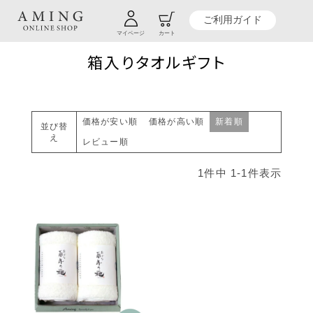
TOP
贈り物商品一覧
カテゴリーから探す
バス＆タオル
箱入りタオルギフト
ご利用ガイド
マイページ
カート
箱入りタオルギフト
価格が安い順
価格が高い順
新着順
並び替
え
レビュー順
1
件中
1
-
1
件表示