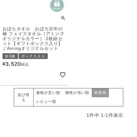
おぼろタオル おぼろ百年の
極 フェイスタオル［アミング
オリジナルカラー］ 2枚組セ
ット【ギフトボックス入り】
／Amingオリジナルセット
全3種
ボックス入り
3,520
¥
税込
価格が安い順
価格が高い順
新着順
並び替
え
レビュー順
1
件中
1
-
1
件表示