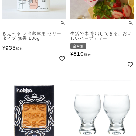
きえ～る D 冷蔵庫用 ゼリー
生活の木 水出しできる。おい
タイプ 無香 180g
しいハーブティー
全4種
935
¥
税込
810
¥
税込