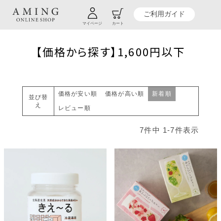
TOP
贈り物商品一覧
贈るシーンから探す
お返し・内祝い
ご利用ガイド
【価格から探す】1,600円以下
マイページ
カート
【価格から探す】1,600円以下
価格が安い順
価格が高い順
新着順
並び替
え
レビュー順
7
件中
1
-
7
件表示