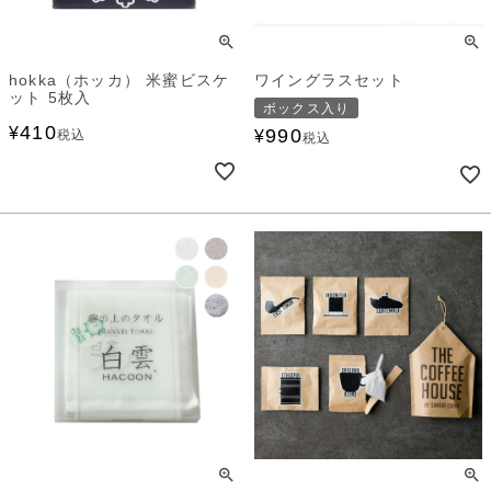
hokka（ホッカ） 米蜜ビスケ
ワイングラスセット
ット 5枚入
ボックス入り
410
¥
990
税込
¥
税込