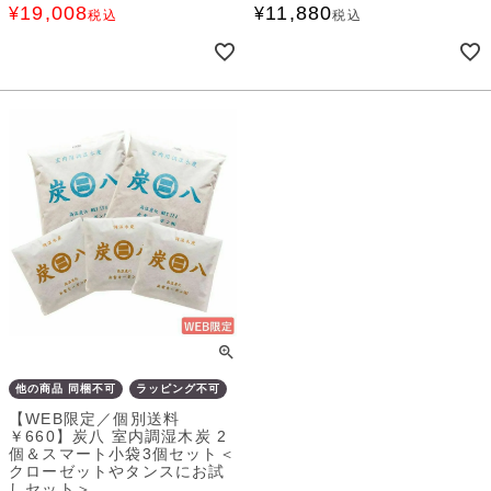
19,008
11,880
¥
¥
税込
税込
他の商品 同梱不可
ラッピング不可
【WEB限定／個別送料
￥660】炭八 室内調湿木炭 2
個＆スマート小袋3個セット＜
クローゼットやタンスにお試
しセット＞