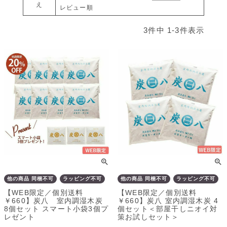
え
レビュー順
3
件中
1
-
3
件表示
他の商品 同梱不可
ラッピング不可
他の商品 同梱不可
ラッピング不可
【WEB限定／個別送料
【WEB限定／個別送料
￥660】炭八 室内調湿木炭
￥660】炭八 室内調湿木炭 4
8個セット スマート小袋3個プ
個セット＜部屋干しニオイ対
レゼント
策お試しセット＞