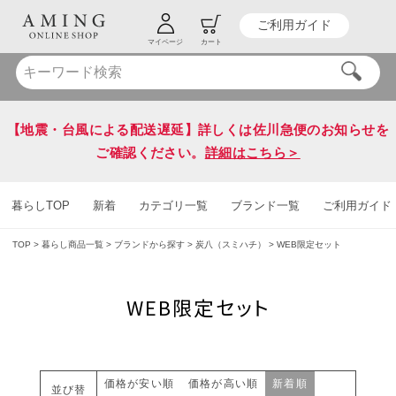
ご利用ガイド
HOT KEY WORD
#炭八
#送料無料
マイページ
カート
【地震・台風による配送遅延】詳しくは佐川急便のお知らせを
ご確認ください。
詳細はこちら＞
暮らしTOP
新着
カテゴリ一覧
ブランド一覧
ご利用ガイド
TOP
暮らし商品一覧
ブランドから探す
炭八（スミハチ）
WEB限定セット
WEB限定セット
価格が安い順
価格が高い順
新着順
並び替