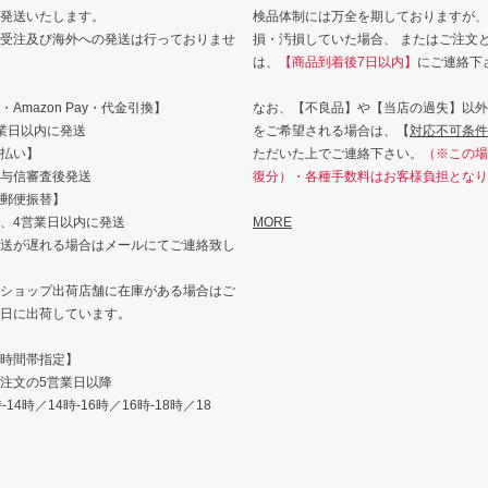
発送いたします。
検品体制には万全を期しておりますが、
受注及び海外への発送は行っておりませ
損・汚損していた場合、 またはご注文
は、
【商品到着後7日以内】
にご連絡下
Amazon Pay・代金引換】
なお、【不良品】や【当店の過失】以外
業日以内に発送
をご希望される場合は、【
対応不可条件
払い】
ただいた上でご連絡下さい。
（※この場
与信審査後発送
復分）・各種手数料はお客様負担となり
郵便振替】
、4営業日以内に発送
MORE
送が遅れる場合はメールにてご連絡致し
ショップ出荷店舗に在庫がある場合はご
日に出荷しています。
時間帯指定】
注文の5営業日以降
14時／14時-16時／16時-18時／18