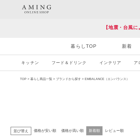
HOT KEY WORD
#炭八
#送料無料
【地震・台風に
暮らしTOP
新着
キッチン
フード＆ドリンク
インテリア
ア
TOP
暮らし商品一覧
ブランドから探す
EMBALANCE（エンバランス）
価格が安い順
価格が高い順
新着順
レビュー順
並び替え