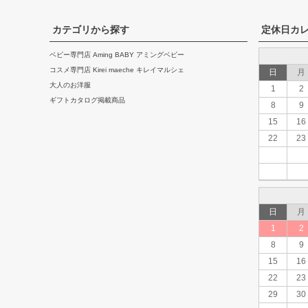
カテゴリから探す
定休日カ
ベビー専門店 Aming BABY アミングベビー
コスメ専門店 Kirei maeche キレイマルシェ
日
月
大人のお洋服
1
2
ギフトカタログ掲載商品
8
9
15
16
22
23
日
月
1
2
8
9
15
16
22
23
29
30