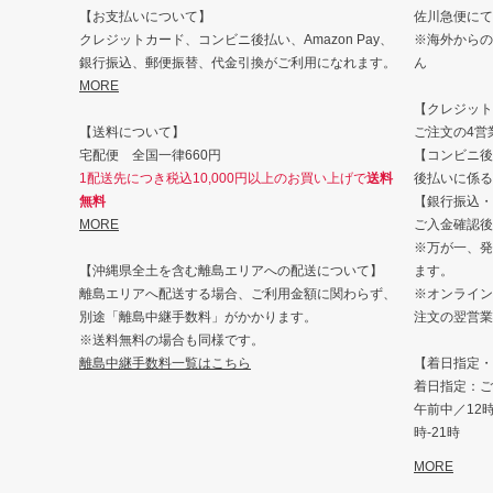
【お支払いについて】
佐川急便にて
クレジットカード、コンビニ後払い、Amazon Pay、
※海外からの
銀行振込、郵便振替、代金引換がご利用になれます。
ん
MORE
【クレジット・
【送料について】
ご注文の4営
宅配便 全国一律660円
【コンビニ後
1配送先につき税込10,000円以上のお買い上げで
送料
後払いに係る
無料
【銀行振込・
MORE
ご入金確認後
※万が一、発
【沖縄県全土を含む離島エリアへの配送について】
ます。
離島エリアへ配送する場合、ご利用金額に関わらず、
※オンライン
別途「離島中継手数料」がかかります。
注文の翌営業
※送料無料の場合も同様です。
離島中継手数料一覧はこちら
【着日指定・
着日指定：ご
午前中／12時-
時-21時
MORE