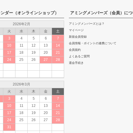
レンダー（オンラインショップ）
アミングメンバーズ（会員）につ
2026年2月
アミングメンバーズとは？
マイページ
火
水
木
金
土
新規会員登録
3
4
5
6
7
会員情報・ポイントの連携について
10
11
12
13
14
会員規約
17
18
19
20
21
よくあるご質問
24
25
26
27
28
退会手続き
2026年3月
火
水
木
金
土
3
4
5
6
7
10
11
12
13
14
17
18
19
20
21
24
25
26
27
28
31