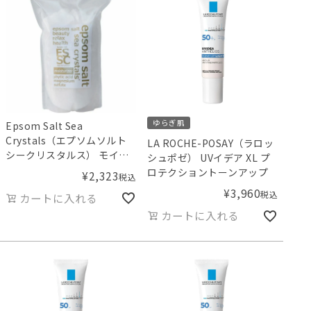
ゆらぎ肌
Epsom Salt Sea
Crystals（エプソムソルト
LA ROCHE-POSAY（ラロッ
シークリスタルス） モイス
シュポゼ） UVイデア XL プ
チャライザー 2.2kg
ロテクショントーンアップ
¥
2,323
税込
¥
3,960
税込
カートに入れる
カートに入れる