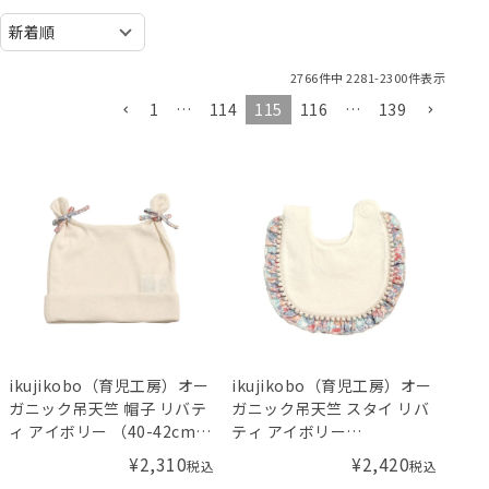
2766
件中
2281
-
2300
件表示
1
…
114
115
116
…
139
ikujikobo（育児工房）オー
ikujikobo（育児工房）オー
ガニック吊天竺 帽子 リバテ
ガニック吊天竺 スタイ リバ
ィ アイボリー （40-42cm）
ティ アイボリー
Michelle（ミシェル）
Michelle（ミシェル）
¥
2,310
¥
2,420
税込
税込