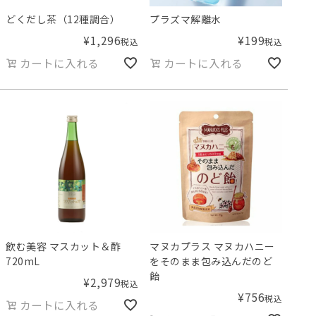
どくだし茶（12種調合）
プラズマ解離水
¥
1,296
¥
199
税込
税込
カートに入れる
カートに入れる
飲む美容 マスカット＆酢
マヌカプラス マヌカハニー
720mL
をそのまま包み込んだのど
飴
¥
2,979
税込
¥
756
税込
カートに入れる