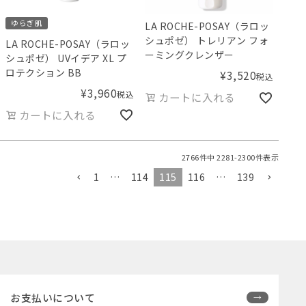
ゆらぎ肌
LA ROCHE-POSAY（ラロッ
シュポゼ） トレリアン フォ
LA ROCHE-POSAY（ラロッ
ーミングクレンザー
シュポゼ） UVイデア XL プ
ロテクション BB
¥
3,520
税込
¥
3,960
税込
カートに入れる
カートに入れる
2766
件中
2281
-
2300
件表示
1
…
114
115
116
…
139
お支払いについて