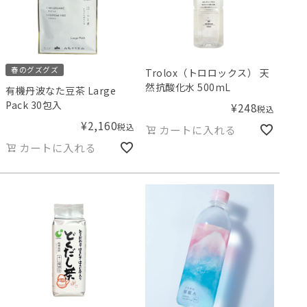
春のグズグズ
Trolox（トロロックス） 天
然抗酸化水 500mL
有機丹波なた豆茶 Large
Pack 30包入
¥
248
税込
¥
2,160
税込
カートに入れる
カートに入れる