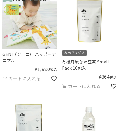
春のグズグズ
GENI（ジェニ） ハッピーア
ニマル
有機丹波なた豆茶 Small
Pack 16包入
¥
1,980
税込
¥
864
税込
カートに入れる
カートに入れる