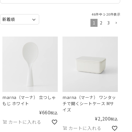
46
件中
1
-
20
件表示
1
2
3
marna（マーナ） 立つしゃ
marna（マーナ） ワンタッ
もじ ホワイト
チで開くシートケース Mサ
イズ
¥
660
税込
¥
2,200
税込
カートに入れる
カートに入れる