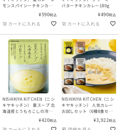
モンスパイシーチキンカレ
バターチキンカレー180g
ー
¥
590
¥
490
税込
税込
カートに入れる
カートに入れる
NISHIKIYA KITCHEN（ニシ
NISHIKIYA KITCHEN（ニシ
キヤキッチン） 夏スープ 北
キヤキッチン） 人気カレー
海道産とうもろこしの冷製
お試しセット（6種8食セッ
スープ
ト）／Amingオリジナルセ
¥
420
¥
3,922
税込
税込
ット
カートに入れる
詳細を見る