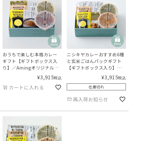
おうちで楽しむ本格カレー
ニシキヤカレーおすすめ6種
ギフト【ギフトボックス入
と玄米ごはんパックギフト
り】／Amingオリジナルセ
【ギフトボックス入り】／
ット
Amingオリジナルセット
¥
3,915
¥
3,915
税込
税込
カートに入れる
在庫切れ
再入荷お知らせ