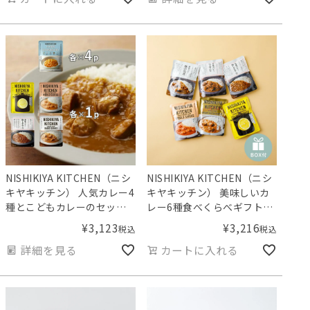
NISHIKIYA KITCHEN（ニシ
NISHIKIYA KITCHEN（ニシ
キヤキッチン） 人気カレー4
キヤキッチン） 美味しいカ
種とこどもカレーのセット
レー6種食べくらべギフト
（5種8食セット）／Aming
【ギフトボックス入り】／
¥
3,123
¥
3,216
税込
税込
オリジナルセット
Amingオリジナルセット
詳細を見る
カートに入れる