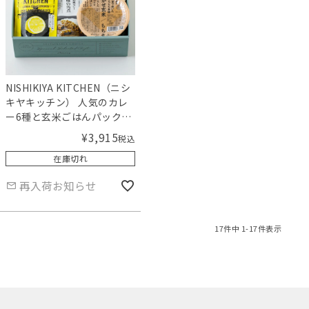
NISHIKIYA KITCHEN（ニシ
キヤキッチン） 人気のカレ
ー6種と玄米ごはんパックギ
フト【ギフトボックス入
¥
3,915
税込
り】／Amingオリジナルセ
在庫切れ
ット
再入荷お知らせ
17
件中
1
-
17
件表示