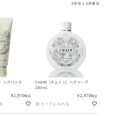
5
件中
1
-
5
件表示
ン）ヘアパック
CHAIN（チェイン）ヘアソープ
200mL
¥
2,970
¥
2,970
税込
税込
る
カートに入れる