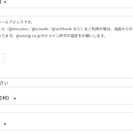
ス
)
(
必
メールアドレスです。
須
（@docomo／@ezweb／@softbank など）をご利用の場合、当店から
)
ります。@aming.co.jpのドメイン許可の設定をお願いします。
町村）
(
必
須
）
)
(