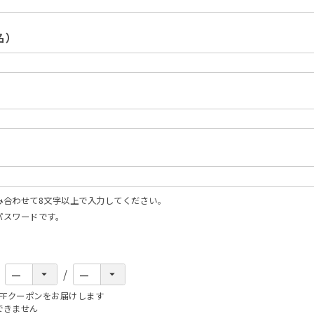
必
須
名）
)
み合わせて8文字以上で入力してください。
パスワードです。
FFクーポンをお届けします
できません