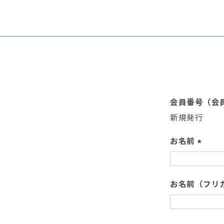
会員番号（会員
新規発行
お名前
(
必
須
お名前（フリ
)