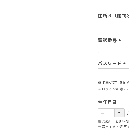
住所３（建物
電話番号
(
必
須
パスワード
)
(
必
※半角英数字を組
須
※ログインの際の
)
生年月日
※お誕生月に5％O
※設定すると変更