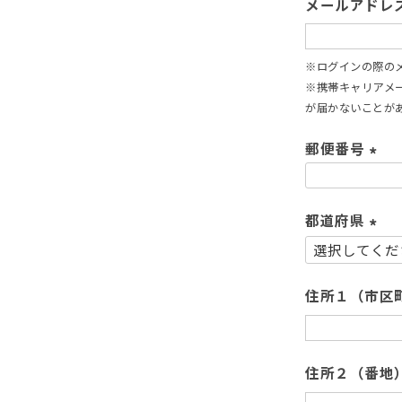
メールアドレ
※ログインの際の
※携帯キャリアメール
が届かないことがあ
郵便番号
(
必
須
都道府県
)
(
必
須
住所１（市区
)
住所２（番地