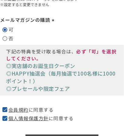
※設定すると変更できません
メールマガジンの購読
(
可
必
否
須
)
下記の特典を受け取る場合は、
必ず「可」を選択
してください。
◎実店舗のお誕生日クーポン
◎HAPPY抽選会（毎月抽選で100名様に1000
ポイント！）
◎プレセールや限定フェア
会員規約
に同意する
個人情報保護方針
に同意する