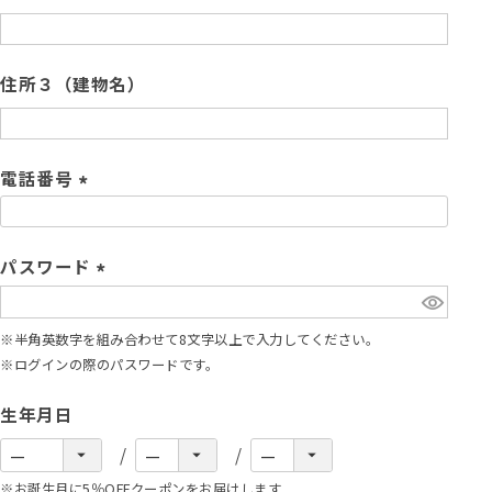
)
(
必
須
住所３（建物名）
)
電話番号
(
必
須
パスワード
)
(
必
※半角英数字を組み合わせて8文字以上で入力してください。
須
※ログインの際のパスワードです。
)
生年月日
※お誕生月に5％OFFクーポンをお届けします