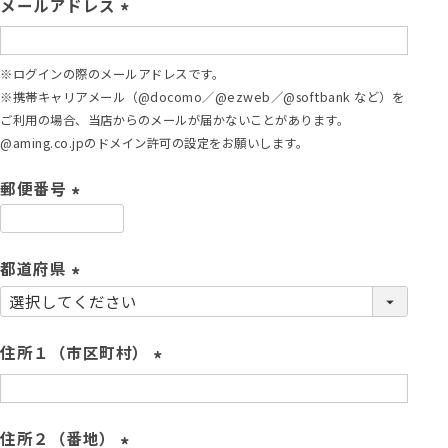
メールアドレス
)
(
必
※ログインの際のメールアドレスです。
須
※携帯キャリアメール（@docomo／@ezweb／@softbank など）を
)
ご利用の場合、当店からのメールが届かないことがあります。
@aming.co.jpのドメイン許可の設定をお願いします。
郵便番号
(
必
須
都道府県
)
(
必
須
住所１（市区町村）
)
(
必
須
住所２（番地）