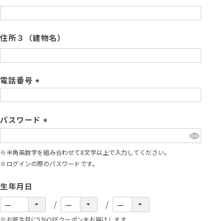
)
(
必
須
住所３（建物名）
)
電話番号
(
必
須
パスワード
)
(
必
※半角英数字を組み合わせて8文字以上で入力してください。
須
※ログインの際のパスワードです。
)
生年月日
※お誕生月に5％OFFクーポンをお届けします