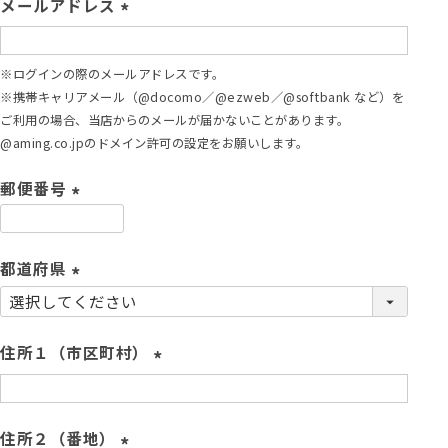
メールアドレス
)
(
必
※ログインの際のメールアドレスです。
須
※携帯キャリアメール（@docomo／@ezweb／@softbank など）を
)
ご利用の場合、当店からのメールが届かないことがあります。
@aming.co.jpのドメイン許可の設定をお願いします。
郵便番号
(
必
須
都道府県
)
(
必
須
住所１（市区町村）
)
(
必
須
住所２（番地）