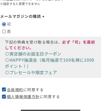
※設定すると変更できません
メールマガジンの購読
(
可
必
否
須
)
下記の特典を受け取る場合は、
必ず「可」を選択
してください。
◎実店舗のお誕生日クーポン
◎HAPPY抽選会（毎月抽選で100名様に1000
ポイント！）
◎プレセールや限定フェア
会員規約
に同意する
個人情報保護方針
に同意する