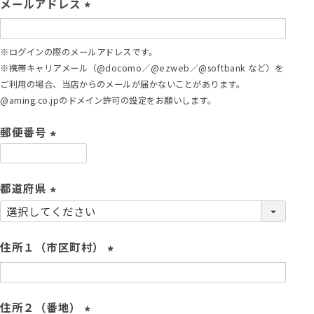
メールアドレス
)
(
必
※ログインの際のメールアドレスです。
須
※携帯キャリアメール（@docomo／@ezweb／@softbank など）を
)
ご利用の場合、当店からのメールが届かないことがあります。
@aming.co.jpのドメイン許可の設定をお願いします。
郵便番号
(
必
須
都道府県
)
(
必
須
住所１（市区町村）
)
(
必
須
住所２（番地）