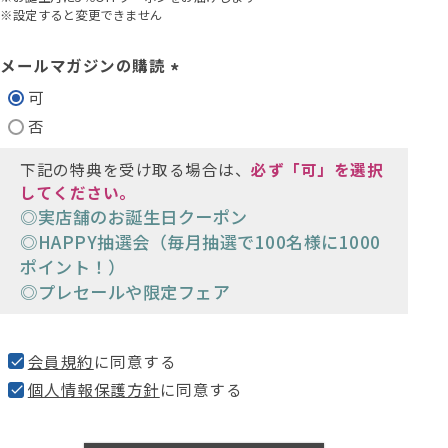
※設定すると変更できません
メールマガジンの購読
(
可
必
否
須
)
下記の特典を受け取る場合は、
必ず「可」を選択
してください。
◎実店舗のお誕生日クーポン
◎HAPPY抽選会（毎月抽選で100名様に1000
ポイント！）
◎プレセールや限定フェア
会員規約
に同意する
個人情報保護方針
に同意する