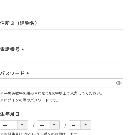
)
(
必
須
住所３（建物名）
)
電話番号
(
必
須
パスワード
)
(
必
※半角英数字を組み合わせて8文字以上で入力してください。
須
※ログインの際のパスワードです。
)
生年月日
※お誕生月に5％OFFクーポンをお届けします