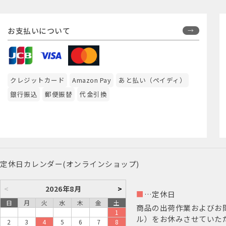
お支払いについて
クレジットカード
Amazon Pay
あと払い（ペイディ）
銀行振込
郵便振替
代金引換
定休日カレンダー(オンラインショップ)
<
2026年8月
>
■
…定休日
日
月
火
水
木
金
土
商品の出荷作業およびお
1
ル）をお休みさせていた
2
3
4
5
6
7
8