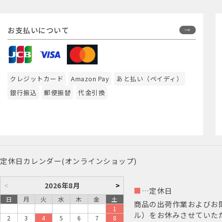
お支払いについて
クレジットカード
Amazon Pay
あと払い（ペイディ）
銀行振込
郵便振替
代金引換
定休日カレンダー(オンラインショップ)
<
2026年8月
>
■
…定休日
日
月
火
水
木
金
土
商品の出荷作業およびお
1
ル）をお休みさせていた
2
3
4
5
6
7
8