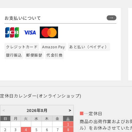
お支払いについて
クレジットカード
Amazon Pay
あと払い（ペイディ）
銀行振込
郵便振替
代金引換
定休日カレンダー(オンラインショップ)
<
2026年8月
>
■
…定休日
日
月
火
水
木
金
土
商品の出荷作業およびお
1
ル）をお休みさせていた
2
3
4
5
6
7
8