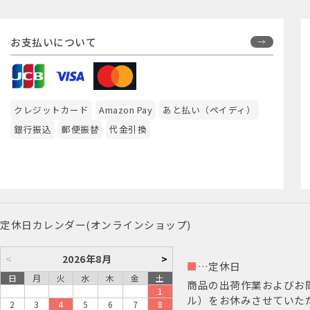
お支払いについて
クレジットカード
Amazon Pay
あと払い（ペイディ）
銀行振込
郵便振替
代金引換
定休日カレンダー(オンラインショップ)
<
2026年8月
>
■
…定休日
日
月
火
水
木
金
土
商品の出荷作業およびお
1
ル）をお休みさせていた
2
3
4
5
6
7
8