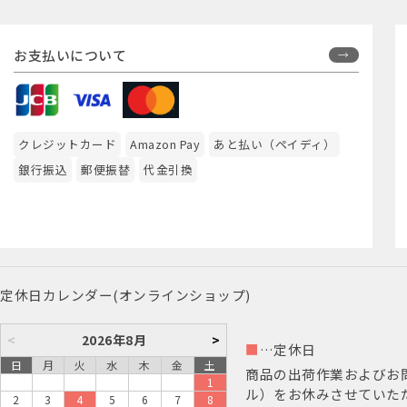
お支払いについて
クレジットカード
Amazon Pay
あと払い（ペイディ）
銀行振込
郵便振替
代金引換
定休日カレンダー(オンラインショップ)
<
2026年8月
>
■
…定休日
日
月
火
水
木
金
土
商品の出荷作業およびお
1
ル）をお休みさせていた
2
3
4
5
6
7
8