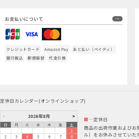
お支払いについて
クレジットカード
Amazon Pay
あと払い（ペイディ）
銀行振込
郵便振替
代金引換
定休日カレンダー(オンラインショップ)
<
2026年8月
>
■
…定休日
日
月
火
水
木
金
土
商品の出荷作業およびお
1
ル）をお休みさせていた
2
3
4
5
6
7
8