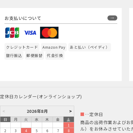
お支払いについて
クレジットカード
Amazon Pay
あと払い（ペイディ）
銀行振込
郵便振替
代金引換
定休日カレンダー(オンラインショップ)
<
2026年8月
>
■
…定休日
日
月
火
水
木
金
土
商品の出荷作業およびお
1
ル）をお休みさせていた
2
3
4
5
6
7
8