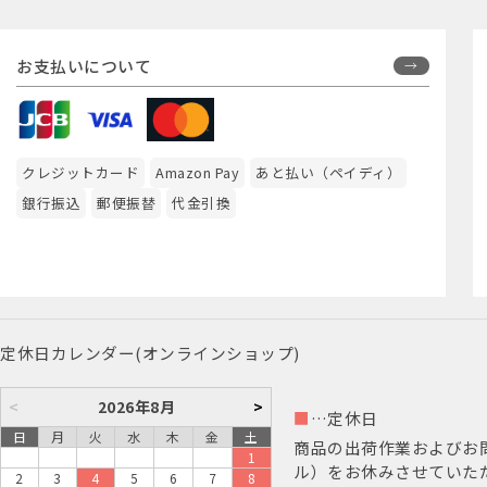
お支払いについて
クレジットカード
Amazon Pay
あと払い（ペイディ）
銀行振込
郵便振替
代金引換
定休日カレンダー(オンラインショップ)
<
2026年8月
>
■
…定休日
日
月
火
水
木
金
土
商品の出荷作業およびお
1
ル）をお休みさせていた
2
3
4
5
6
7
8