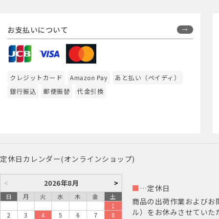
お支払いについて
クレジットカード
Amazon Pay
あと払い（ペイディ）
銀行振込
郵便振替
代金引換
定休日カレンダー(オンラインショップ)
<
2026年8月
>
■
…定休日
日
月
火
水
木
金
土
商品の出荷作業およびお
1
ル）をお休みさせていた
2
3
4
5
6
7
8