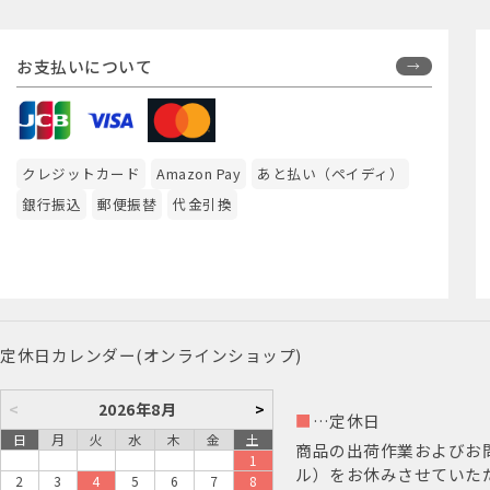
お支払いについて
クレジットカード
Amazon Pay
あと払い（ペイディ）
銀行振込
郵便振替
代金引換
定休日カレンダー(オンラインショップ)
<
2026年8月
>
■
…定休日
日
月
火
水
木
金
土
商品の出荷作業およびお
1
ル）をお休みさせていた
2
3
4
5
6
7
8