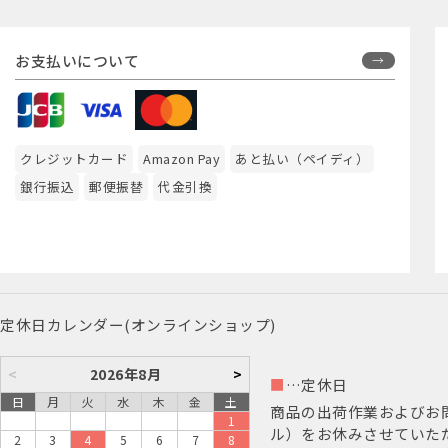
お支払いについて
クレジットカード
Amazon Pay
あと払い（ペイディ）
銀行振込
郵便振替
代金引換
定休日カレンダー(オンラインショップ)
<
2026年8月
>
■
…定休日
日
月
火
水
木
金
土
商品の出荷作業およびお
1
ル）をお休みさせていた
2
3
4
5
6
7
8