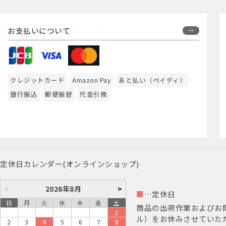
お支払いについて
クレジットカード
Amazon Pay
あと払い（ペイディ）
銀行振込
郵便振替
代金引換
定休日カレンダー(オンラインショップ)
<
2026年8月
>
■
…定休日
日
月
火
水
木
金
土
商品の出荷作業およびお
1
ル）をお休みさせていた
2
3
4
5
6
7
8