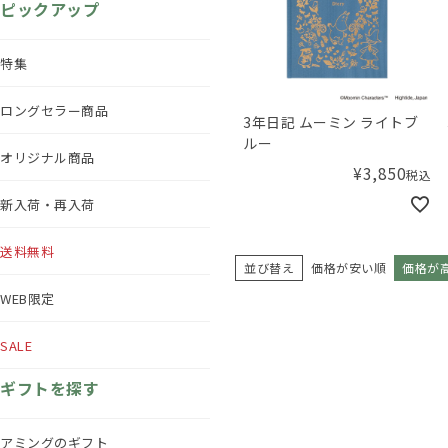
ピックアップ
特集
ロングセラー商品
3年日記 ムーミン ライトブ
ルー
オリジナル商品
¥
3,850
税込
新入荷・再入荷
送料無料
並び替え
価格が安い順
価格が
WEB限定
SALE
ギフトを探す
アミングのギフト