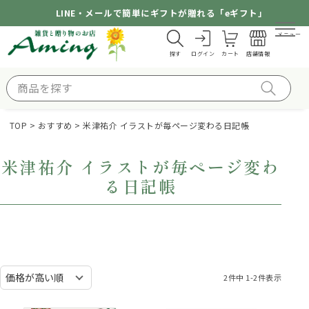
LINE・メールで簡単にギフトが贈れる「eギフト」
メニュー
探す
ログイン
カート
店舗情報
TOP
おすすめ
米津祐介 イラストが毎ページ変わる日記帳
米津祐介 イラストが毎ページ変わ
る日記帳
2
件中
1
-
2
件表示