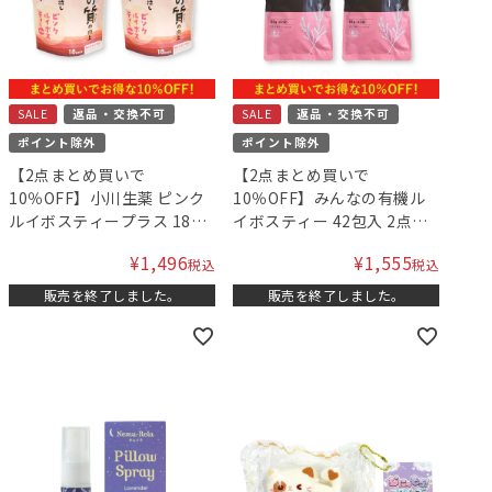
SALE
返品・交換不可
SALE
返品・交換不可
ポイント除外
ポイント除外
【2点まとめ買いで
【2点まとめ買いで
10％OFF】小川生薬 ピンク
10％OFF】みんなの有機ル
ルイボスティープラス 18袋
イボスティー 42包入 2点セ
（機能性表示食品） 2点セッ
ット
¥
1,496
¥
1,555
税込
税込
ト
販売を終了しました。
販売を終了しました。