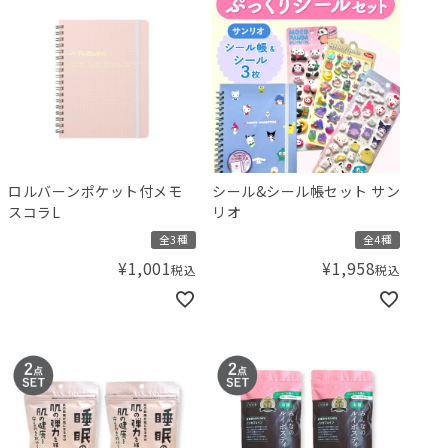
ロルバーンポケット付メモ
シール&シール帳セット サン
スコラL
リオ
全3種
全4種
¥
1,001
¥
1,958
税込
税込