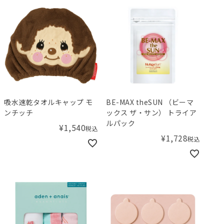
吸水速乾タオルキャップ モ
BE-MAX theSUN （ビーマ
ンチッチ
ックス ザ・サン） トライア
ルパック
¥
1,540
税込
¥
1,728
税込