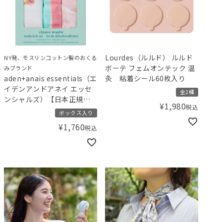
Lourdes（ルルド） ルルド
NY発、モスリンコットン製のおくる
ボーテ フェムオンテック 温
みブランド
aden+anais essentials（エ
灸 粘着シール60枚入り
イデンアンドアネイ エッセ
全2種
ンシャルズ）【日本正規
¥
1,980
税込
品】ウォッシュクロス3枚セ
ボックス入り
ット アイスクリーム
¥
1,760
税込