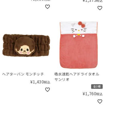
税込
ヘアターバン モンチッチ
吸水速乾ヘアドライタオル
サンリオ
¥
1,430
税込
全3種
¥
1,760
税込