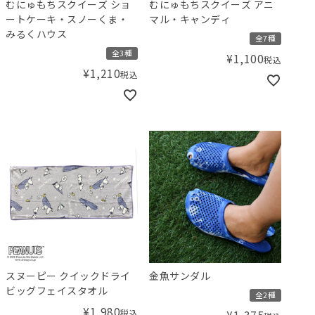
むにゅもちスクイーズ ショ
むにゅもちスクイーズ アニ
ートケーキ・スノーくま・
マル・キャンディ
みるくハウス
全7種
全3種
¥
1,100
税込
¥
1,210
税込
スヌーピー クイックドライ
金魚サンダル
ビッグフェイスタオル
全2種
¥
1,980
税込
¥
1,375