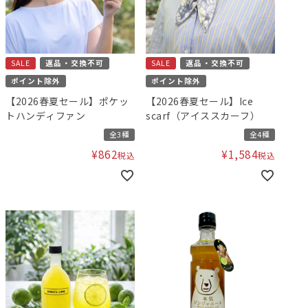
SALE
返品・交換不可
SALE
返品・交換不可
ポイント除外
ポイント除外
【2026春夏セール】ポケッ
【2026春夏セール】Ice
トハンディファン
scarf（アイススカーフ）
全3種
全4種
¥
862
¥
1,584
税込
税込