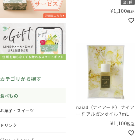
全3種
¥
1,100
税込
カテゴリから探す
食べもの
naiad（ナイアード） ナイア
お菓子・スイーツ
ード アルガンオイル 7mL
¥
1,100
税込
ドリンク
ジャム・シロップ