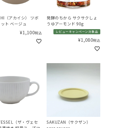
ISHI（アカイシ） ツボ
発酵のちから サクサクしょ
ット ベージュ
うゆアーモンド 90g
¥
1,100
レビューキャンペーン対象品
税込
¥
1,080
税込
 VESSEL（ザ・ヴェセ
SAKUZAN（サクザン）
美濃焼き 軽量スープマ
sara saucer