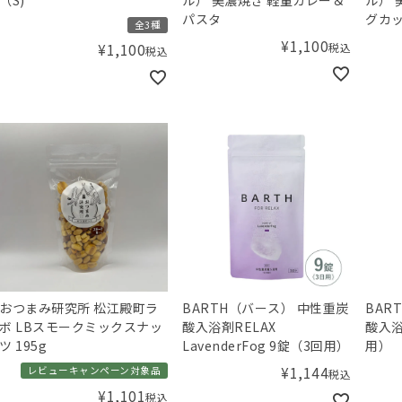
パスタ
グカ
全3種
¥
1,100
税込
¥
1,100
税込
おつまみ研究所 松江殿町ラ
BARTH（バース） 中性重炭
BAR
ボ LBスモークミックスナッ
酸入浴剤RELAX
酸入浴
ツ 195g
LavenderFog 9錠（3回用）
用）
¥
1,144
レビューキャンペーン対象品
税込
¥
1,101
税込