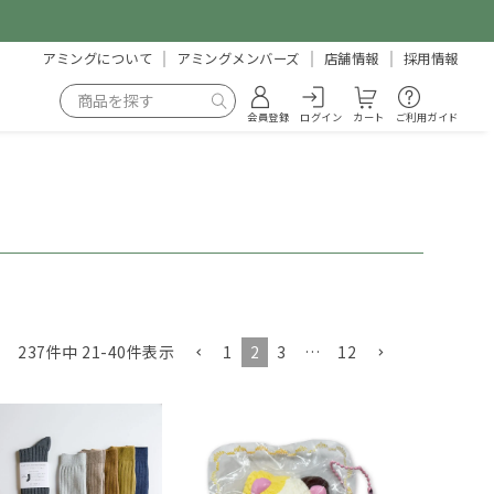
アミングについて
アミングメンバーズ
店舗情報
採用情報
会員登録
ログイン
カート
ご利用ガイド
1
2
3
…
12
237
件中
21
-
40
件表示