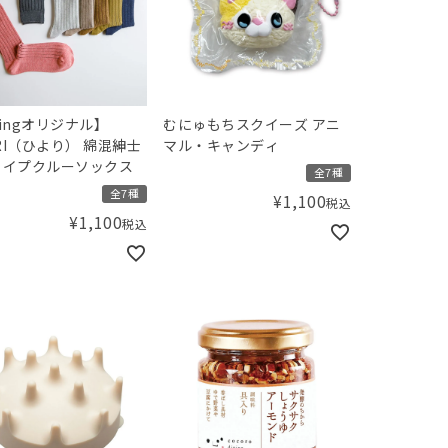
ingオリジナル】
むにゅもちスクイーズ アニ
ORI（ひより） 綿混紳士
マル・キャンディ
ライプクルーソックス
全7種
全7種
¥
1,100
税込
¥
1,100
税込