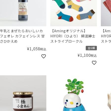
牛乳とまぜたらおいしいカ
【Amingオリジナル】
【Am
フェオレ カフェインレス 甘
HIYORI（ひより） 綿混紳士
HIY
さひかえめ
ストライプロークル
スト
¥
1,058
全6種
税込
¥
1,100
税込