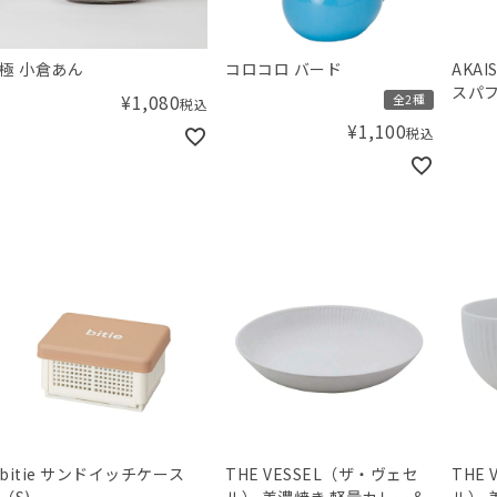
極 小倉あん
コロコロ バード
AKA
スパフ
¥
1,080
全2種
税込
¥
1,100
税込
bitie サンドイッチケース
THE VESSEL（ザ・ヴェセ
THE
（S)
ル） 美濃焼き 軽量カレー＆
ル） 