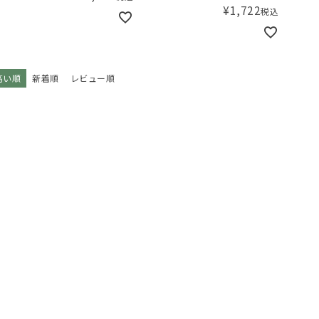
¥
1,722
税込
高い順
新着順
レビュー順