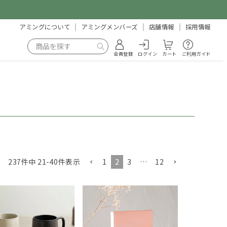
アミングについて
アミングメンバーズ
店舗情報
採用情報
会員登録
ログイン
カート
ご利用ガイド
1
2
3
…
12
237
件中
21
-
40
件表示