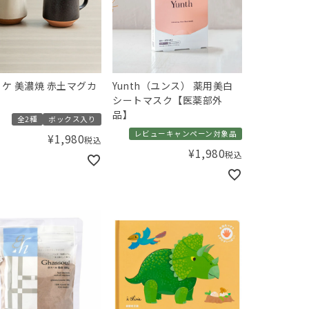
ケ 美濃焼 赤土マグカ
Yunth（ユンス） 薬用美白
シートマスク【医薬部外
品】
全2種
ボックス入り
レビューキャンペーン対象品
¥
1,980
税込
¥
1,980
税込