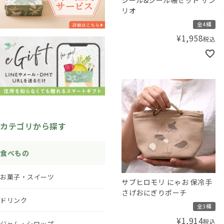
リオ
全4種
¥
1,958
税込
カテゴリから探す
食べもの
お菓子・スイーツ
サブヒロモリ にゃお 保冷手
さげおにぎりポーチ
ドリンク
全3種
¥
1,914
税込
ジャム・シロップ