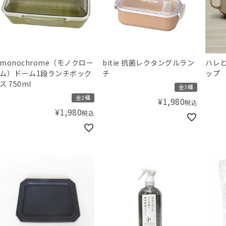
monochrome（モノクロー
bitie 抗菌レクタングルラン
ハレと
ム）ドーム1段ランチボック
チ
ップ
ス 750ml
全3種
全2種
¥
1,980
税込
¥
1,980
税込