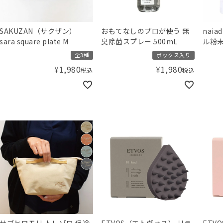
SAKUZAN（サクザン）
おもてなしのプロが使う 無
nai
sara square plate M
臭除菌スプレー 500mL
ル粉末
全3種
ボックス入り
¥
1,980
¥
1,980
税込
税込
サブヒロモリ トレゾワ 保冷
ETVOS（エトヴォス） リラ
ETV