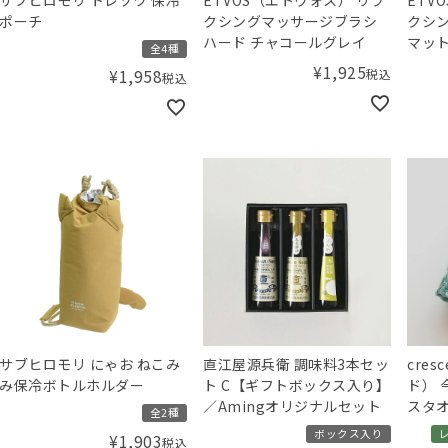
ポーチ
クシングマッサージブラシ
クシ
ハード チャコールグレイ
マッ
全4種
¥
1,925
税込
¥
1,958
税込
サブヒロモリ にゃお ねこみ
直江屋源兵衛 調味料3本セッ
cre
み保冷ボトルホルダー
ト C【ギフトボックス入り】
ド） 
／Amingオリジナルセット
スタオ
全2種
ボックス入り
¥
1,903
税込