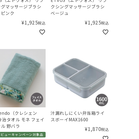
ングマッサージブラシ
クシングマッサージブラシ
トピンク
ベージュ
¥
1,925
¥
1,925
税込
税込
scendo（クレシェン
汁漏れしにくい弁当箱ライ
今治タオル モネ フェイ
スボーイMAX1600
ル 野バラ
¥
1,870
税込
レビューキャンペーン対象品