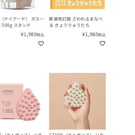
ad（ナイアード） ガスー
新装改訂版 さわれるまなべ
 500g スタンド
る きょうりゅうたち
¥
1,980
¥
1,980
税込
税込
OS（エトヴォス） リラ
ETVOS（エトヴォス） リラ