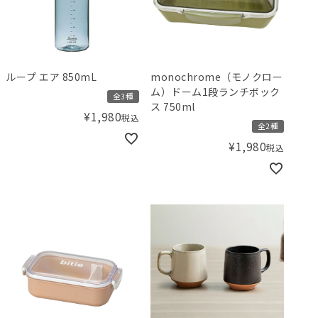
ループ エア 850mL
monochrome（モノクロー
ム）ドーム1段ランチボック
全3種
ス 750ml
¥
1,980
税込
全2種
¥
1,980
税込