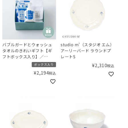
バブルガードとウォッシュ
studio m’（スタジオ エム）
タオルのきれいギフト【ギ
アーリーバード ラウンドプ
フトボックス入り】／
レートS
Amingオリジナルセット
¥
2,310
ボックス入り
税込
¥
2,194
税込