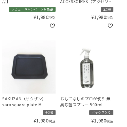
品】
ACCESSOIRES（アクセソ
ワ） ティッシュポーチ
レビューキャンペーン対象品
全2種
¥
1,980
¥
1,980
税込
税込
SAKUZAN（サクザン）
おもてなしのプロが使う 無
sara square plate M
臭除菌スプレー 500mL
全3種
ボックス入り
¥
1,980
¥
1,980
税込
税込