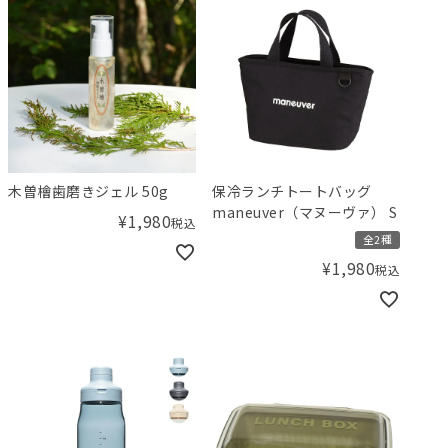
木曽檜歯磨きジェル 50g
保冷ランチトートバッグ
maneuver（マヌーヴァ） S
¥
1,980
税込
全2種
¥
1,980
税込