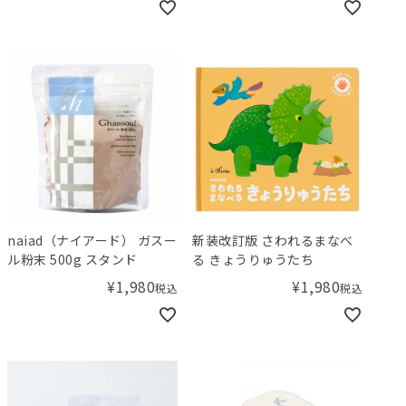
naiad（ナイアード） ガスー
新装改訂版 さわれるまなべ
ル粉末 500g スタンド
る きょうりゅうたち
¥
1,980
¥
1,980
税込
税込