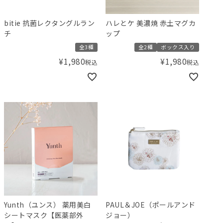
bitie 抗菌レクタングルラン
ハレとケ 美濃焼 赤土マグカ
チ
ップ
全3種
全2種
ボックス入り
¥
1,980
¥
1,980
税込
税込
Yunth（ユンス） 薬用美白
PAUL＆JOE（ポールアンド
シートマスク【医薬部外
ジョー）