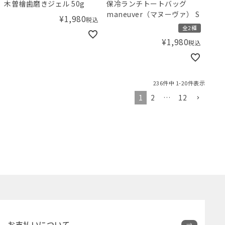
木曽檜歯磨きジェル 50g
保冷ランチトートバッグ
maneuver（マヌーヴァ） S
¥
1,980
税込
全2種
¥
1,980
税込
236
件中
1
-
20
件表示
1
2
…
12
お支払いについて