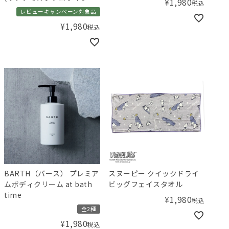
¥
1,980
税込
ウトバストリートメント)
レビューキャンペーン対象品
¥
1,980
税込
BARTH（バース） プレミア
スヌーピー クイックドライ
ムボディクリーム at bath
ビッグフェイスタオル
time
¥
1,980
税込
全2種
¥
1,980
税込