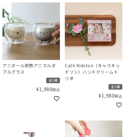
アニボール耐熱アニマルダ
Cath Kidston（キャスキッ
ブルグラス
ドソン）ハンドクリームト
リオ
全2種
全3種
¥
1,980
税込
¥
1,980
税込