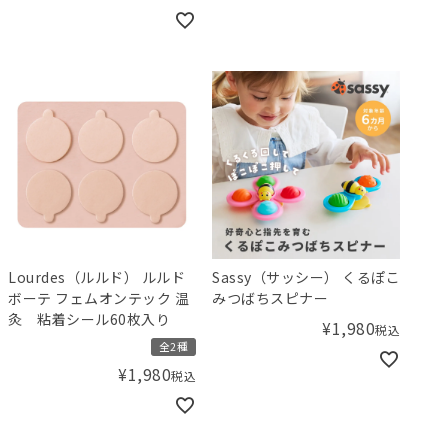
Lourdes（ルルド） ルルド
Sassy（サッシー） くるぽこ
ボーテ フェムオンテック 温
みつばちスピナー
灸 粘着シール60枚入り
¥
1,980
税込
全2種
¥
1,980
税込