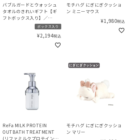
バブルガードとウォッシュ
モチハグ にぎにぎクッショ
タオルのきれいギフト【ギ
ン ミニーマウス
フトボックス入り】／
¥
1,980
税込
Amingオリジナルセット
ボックス入り
¥
2,194
税込
ReFa MILK PROTEIN
モチハグ にぎにぎクッショ
OUTBATH TREATMENT
ン マリー
(リファミルクプロテインア