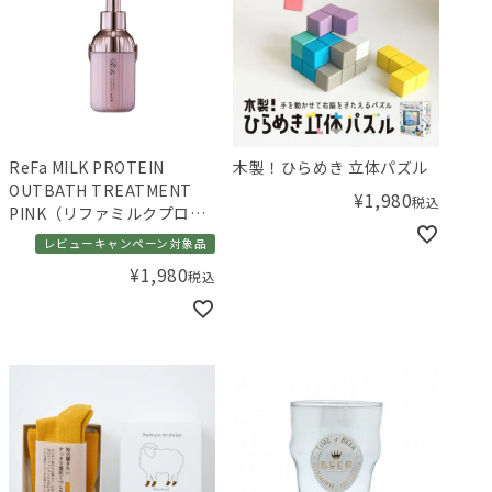
ReFa MILK PROTEIN
木製！ひらめき 立体パズル
OUTBATH TREATMENT
¥
1,980
税込
PINK（リファミルクプロテ
インアウトバストリートメ
レビューキャンペーン対象品
ントピンク）100 N
¥
1,980
税込