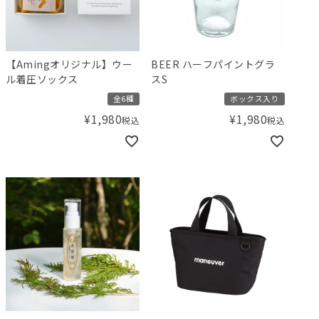
【Amingオリジナル】ウー
BEER ハーフパイントグラ
ル着圧ソックス
スS
全6種
ボックス入り
¥
1,980
¥
1,980
税込
税込