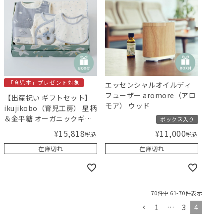
「育児本」プレゼント対象
エッセンシャルオイルディ
フューザー aromore（アロ
【出産祝い ギフトセット】
モア） ウッド
ikujikobo（育児工房） 星柄
＆金平糖 オーガニックギフ
ボックス入り
ト ブルー 【ギフトボックス
¥
15,818
¥
11,000
税込
税込
入り】／Amingオリジナル
在庫切れ
在庫切れ
セット
70
件中
61
-
70
件表示
1
…
3
4