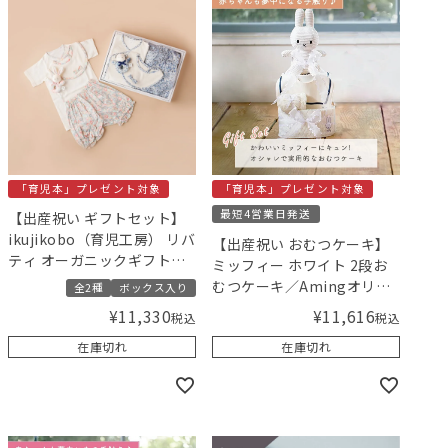
「育児本」プレゼント対象
「育児本」プレゼント対象
最短4営業日発送
【出産祝い ギフトセット】
ikujikobo（育児工房） リバ
【出産祝い おむつケーキ】
ティ オーガニックギフト／
ミッフィー ホワイト 2段お
Amingオリジナルセット
むつケーキ／Amingオリジ
全2種
ボックス入り
ナルセット
¥
11,616
¥
11,330
税込
税込
在庫切れ
在庫切れ