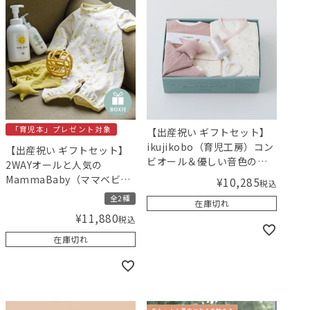
「育児本」プレゼント対象
【出産祝い ギフトセット】
ikujikobo（育児工房）コン
【出産祝い ギフトセット】
ビオール＆優しい音色のガ
2WAYオールと人気の
ラガラセット（ピンク）
MammaBaby（ママベビ
¥
10,285
税込
【ギフトボックス入り】／
ー）ソープ＆ミルクローシ
全2種
在庫切れ
Amingオリジナルセット
ョンギフト 【ギフトボック
¥
11,880
税込
ス入り】／Amingオリジナ
ルセット
在庫切れ