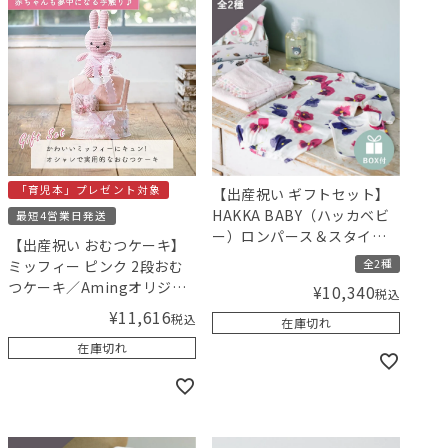
「育児本」プレゼント対象
【出産祝い ギフトセット】
HAKKA BABY（ハッカベビ
最短4営業日発送
ー）ロンパース＆スタイと
【出産祝い おむつケーキ】
MammaBaby（ママベビ
全2種
ミッフィー ピンク 2段おむ
ー） ベビーシャンプーセッ
つケーキ／Amingオリジナ
¥
10,340
税込
ト（女の子）【ギフトボッ
ルセット
¥
11,616
クス入り】／Amingオリジ
税込
在庫切れ
ナルセット
在庫切れ