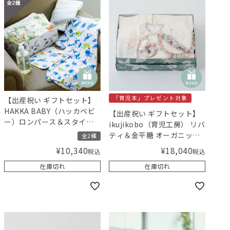
「育児本」プレゼント対象
【出産祝い ギフトセット】
HAKKA BABY（ハッカベビ
【出産祝い ギフトセット】
ー）ロンパース＆スタイと
ikujikobo（育児工房） リバ
MammaBaby（ママベビ
ティ＆金平糖 オーガニック
全2種
ー） ベビーシャンプーセッ
ギフト ピンク【ギフトボッ
¥
18,040
¥
10,340
税込
税込
ト（男の子）【ギフトボッ
クス入り】／Amingオリジ
クス入り】／Amingオリジ
在庫切れ
在庫切れ
ナルセット
ナルセット