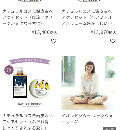
ナチュラルコスモ頭皮＆ヘ
ナチュラルコスモ頭皮＆ヘ
アケアセット（風流／ダメ
アケアセット（ヘアミール
ージが気になる方に）
／ボリューム感がほしい方
に）
¥
15,400
¥
13,970
税込
税込
ナチュラルコスモ頭皮＆ヘ
イオンドクター レッグウォ
アケアセット（みだれ髪／
ーマー41
しっとりまとまる髪に）
全2種