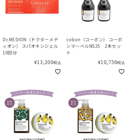
Dr.MEDION（ドクターメデ
cobon（コーボン） コーボ
ィオン） スパオキシジェル
ンマーベルN525 2本セッ
10回分
ト
¥
13,200
¥
10,756
税込
税込