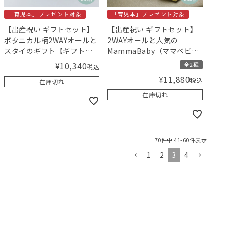
「育児本」プレゼント対象
「育児本」プレゼント対象
【出産祝い ギフトセット】
【出産祝い ギフトセット】
ボタニカル柄2WAYオールと
2WAYオールと人気の
スタイのギフト【ギフトボ
MammaBaby（ママベビ
ックス入り】／Amingオリ
ー）ソープ＆ミルクローシ
¥
10,340
全2種
税込
ジナルセット
ョンギフト 【ギフトボック
¥
11,880
税込
在庫切れ
ス入り】／Amingオリジナ
ルセット
在庫切れ
70
件中
41
-
60
件表示
1
2
3
4