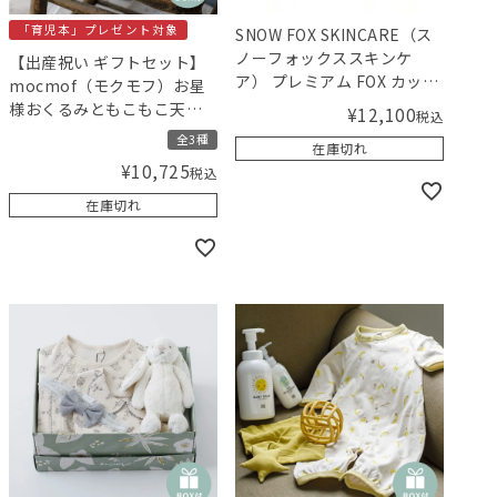
「育児本」プレゼント対象
SNOW FOX SKINCARE（ス
ノーフォックススキンケ
【出産祝い ギフトセット】
ア） プレミアム FOX カッサ
mocmof（モクモフ）お星
ウッド ミニハート ヘアブラ
様おくるみともこもこ天使
¥
12,100
税込
シ
スタイのセット【ギフトボ
全3種
在庫切れ
ックス入り】／Amingオリ
¥
10,725
税込
ジナルセット
在庫切れ