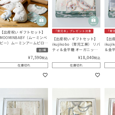
「育児本」プレゼント対象
「育
【出産祝い ギフトセット】
MOOMINBABY（ムーミンベ
【出産祝い ギフトセット】
【出産
ビー）ムーミンアームピロ
ikujikobo（育児工房） リバ
iku
ー&ラトルセット【ギフトボ
ティ＆金平糖 オーガニック
＆金平
全2種
ックス入り】／Amingオリ
ギフト ピンク【ギフトボッ
ト ブ
¥
18,040
¥
7,590
税込
税込
ジナルセット
クス入り】／Amingオリジ
入り】
在庫切れ
在庫切れ
ナルセット
セッ