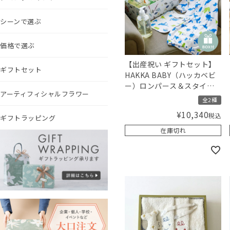
シーンで選ぶ
価格で選ぶ
【出産祝い ギフトセット】
ギフトセット
HAKKA BABY（ハッカベビ
ー）ロンパース＆スタイと
アーティフィシャルフラワー
MammaBaby（ママベビ
全2種
ー） ベビーシャンプーセッ
¥
10,340
税込
ギフトラッピング
ト（男の子）【ギフトボッ
クス入り】／Amingオリジ
在庫切れ
ナルセット