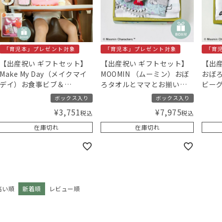
「育児本」プレゼント対象
「育児本」プレゼント対象
「育
【出産祝い ギフトセット】
【出産祝い ギフトセット】
【出産
Make My Day（メイクマイ
MOOMIN （ムーミン）おぼ
おぼ
デイ）お食事ビブ＆
ろタオルとママとお揃いス
ビー
HAMICO（ハミコ）ベビー歯
タイ＆ベルトカバーセット
ボック
ボックス入り
ボックス入り
ブラシセット ガーリーピン
（ブルーム柄/ミント）【ギ
リジ
¥
3,751
¥
7,975
税込
税込
ク／Amingオリジナルセッ
フトボックス入り】／
ト
Amingオリジナルセット
在庫切れ
在庫切れ
高い順
新着順
レビュー順