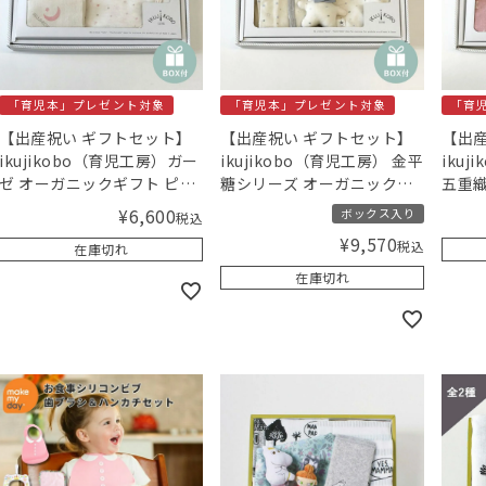
「育児本」プレゼント対象
「育児本」プレゼント対象
「育
【出産祝い ギフトセット】
【出産祝い ギフトセット】
【出産
ikujikobo（育児工房）ガー
ikujikobo（育児工房） 金平
iku
ゼ オーガニックギフト ピン
糖シリーズ オーガニックギ
五重織
ク【ギフトボックス入り】
フト ブルー （50-70cm）
ガニッ
¥
6,600
ボックス入り
税込
／Amingオリジナルセット
【ギフトボックス入り】／
（50
¥
9,570
税込
在庫切れ
Amingオリジナルセット
クス入
ナル
在庫切れ