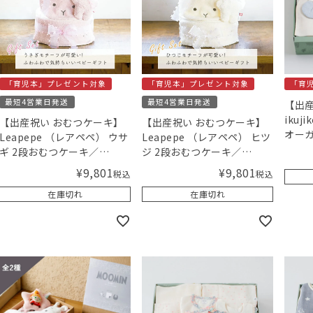
「育児本」プレゼント対象
「育児本」プレゼント対象
「育
最短4営業日発送
最短4営業日発送
【出産
iku
【出産祝い おむつケーキ】
【出産祝い おむつケーキ】
オー
Leapepe （レアペペ） ウサ
Leapepe （レアペペ） ヒツ
ー【
ギ 2段おむつケーキ／
ジ 2段おむつケーキ／
／Am
Amingオリジナルセット
Amingオリジナルセット
¥
9,801
¥
9,801
税込
税込
在庫切れ
在庫切れ