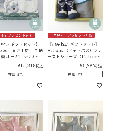
児本」プレゼント対象
「育児本」プレゼント対象
祝い ギフトセット】
【出産祝い ギフトセット】
jikobo（育児工房） 星柄
Attipas （アティパス）ファ
糖 オーガニックギフ
ーストシューズ（11.5cm）
ルー 【ギフトボックス
とスタイギフト ブルー【ギ
¥
15,818
¥
6,985
税込
税込
／Amingオリジナル
フトボックス入り】／
在庫切れ
在庫切れ
ト
Amingオリジナルセット