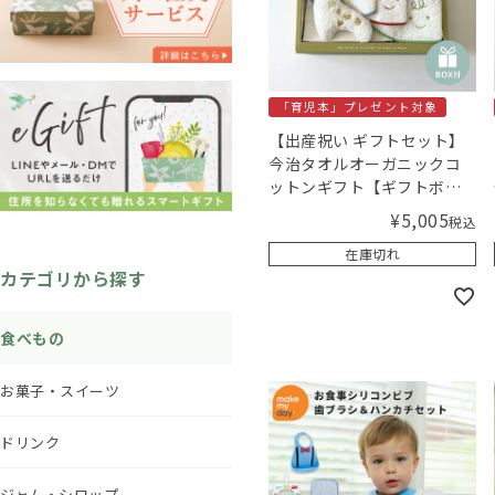
「育児本」プレゼント対象
【出産祝い ギフトセット】
今治タオルオーガニックコ
ットンギフト【ギフトボッ
クス入り】／Amingオリジ
¥
5,005
税込
ナルセット
在庫切れ
カテゴリから探す
食べもの
お菓子・スイーツ
ドリンク
ジャム・シロップ