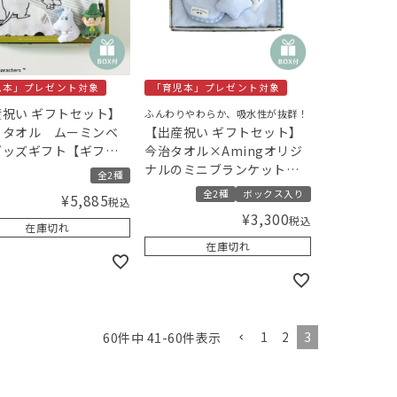
児本」プレゼント対象
「育児本」プレゼント対象
祝い ギフトセット】
ふんわりやわらか、吸水性が抜群！
ろタオル ムーミンベ
【出産祝い ギフトセット】
グッズギフト【ギフト
今治タオル×Amingオリジ
ス入り】／Amingオ
ナルのミニブランケットギ
全2種
ナルセット
フトセット【ギフトボック
全2種
ボックス入り
¥
5,885
税込
ス入り】／Amingオリジナ
¥
3,300
税込
ルセット
在庫切れ
在庫切れ
1
2
3
60
件中
41
-
60
件表示