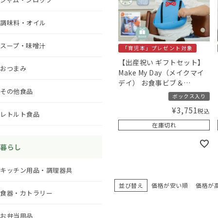
調味料・オイル
スープ・味噌汁
「育児本」プレゼント対象
【出産祝い ギフトセット】
おつまみ
Make My Day（メイクマイ
デイ） お食事ビブ＆
その他食品
HAMICO（ハミコ）ベビー歯
ボックス入り
ブラシセット スカラブルー
¥
3,751
税込
／Amingオリジナルセット
レトルト食品
在庫切れ
暮らし
キッチン用品・調理器具
並び替え
価格が安い順
価格が
食器・カトラリー
お弁当用品