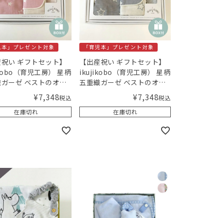
児本」プレゼント対象
「育児本」プレゼント対象
祝い ギフトセット】
【出産祝い ギフトセット】
jikobo（育児工房） 星柄
ikujikobo（育児工房） 星柄
ガーゼ ベストのオー
五重織ガーゼ ベストのオー
クギフト ピンク
ガニックギフト グレー
¥
7,348
¥
7,348
税込
税込
-70cm）【ギフトボッ
（50-70cm）【ギフトボッ
在庫切れ
在庫切れ
り】／Amingオリジ
クス入り】／Amingオリジ
セット
ナルセット