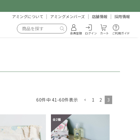
アミングについて
アミングメンバーズ
店舗情報
採用情報
会員登録
ログイン
カート
ご利用ガイド
1
2
3
60
件中
41
-
60
件表示