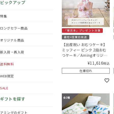
ピックアップ
特集
ロングセラー商品
「育児本」プレゼント対象
最短4営業日発送
オリジナル商品
【出産祝い おむつケーキ】
ミッフィー ピンク 2段おむ
新入荷・再入荷
つケーキ／Amingオリジナ
ルセット
¥
11,616
税込
送料無料
在庫切れ
WEB限定
SALE
ギフトを探す
アミングのギフト