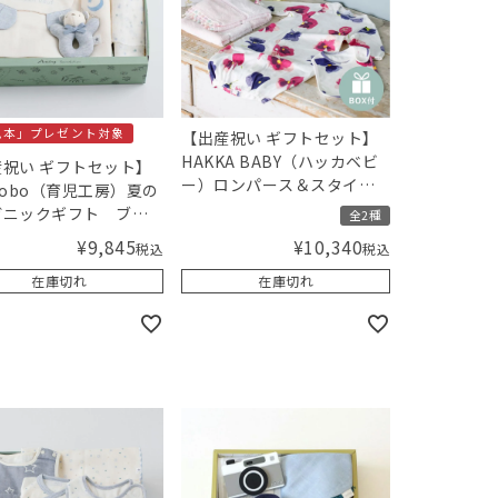
児本」プレゼント対象
【出産祝い ギフトセット】
HAKKA BABY（ハッカベビ
祝い ギフトセット】
ー）ロンパース＆スタイと
jikobo（育児工房）夏の
MammaBaby（ママベビ
ガニックギフト ブル
全2種
ー） ベビーシャンプーセッ
ギフトボックス入り】
¥
9,845
¥
10,340
税込
税込
ト（女の子）【ギフトボッ
ingオリジナルセット
クス入り】／Amingオリジ
在庫切れ
在庫切れ
ナルセット