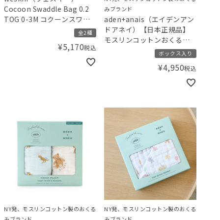
Cocoon Swaddle Bag 0.2
みブランド
TOG 0-3M コクーンスワド
aden+anais（エイデンアン
ルバッグ おくるみ
ドアネイ）【日本正規品】
全2種
モスリンコットンおくるみ 2
¥
5,170
税込
枚セット gelato pique ジェ
ボックス入り
ラートピケ ストロベリー･ベ
¥
4,950
税込
ア
NY発、モスリンコットン製のおくる
NY発、モスリンコットン製のおくる
みブランド
みブランド