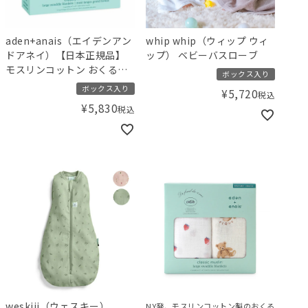
aden+anais（エイデンアン
whip whip（ウィップ ウィ
ドアネイ）【日本正規品】
ップ） ベビーバスローブ
モスリンコットン おくるみ3
ボックス入り
枚セット イヤーオブザスネ
ボックス入り
¥
5,720
税込
イク year of the snake 3pk
¥
5,830
税込
swaddle【数量限定！2025
年の干支のかわいいスネー
ク柄】
weskiii（ウェスキー）
NY発、モスリンコットン製のおくる