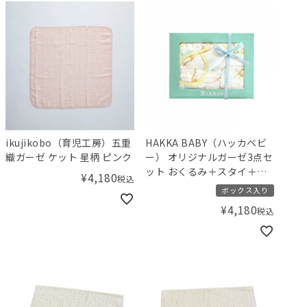
ikujikobo（育児工房）五重
HAKKA BABY（ハッカベビ
織ガーゼ ケット 星柄 ピンク
ー） オリジナルガーゼ3点セ
ット おくるみ＋スタイ＋ハ
¥
4,180
税込
ンカチ キリンアルパカ
ボックス入り
¥
4,180
税込