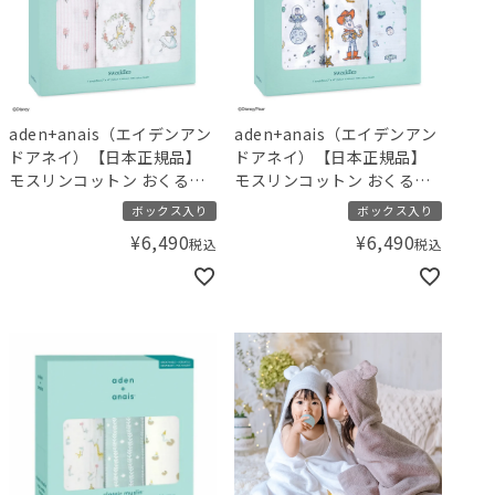
aden+anais（エイデンアン
aden+anais（エイデンアン
ドアネイ）【日本正規品】
ドアネイ）【日本正規品】
モスリンコットン おくるみ
モスリンコットン おくるみ
3枚 スワドル ディズニー ア
3枚 スワドル ディズニー ト
ボックス入り
ボックス入り
リス イン ワンダーランド
イストーリー toy story 3-
¥
6,490
¥
6,490
税込
税込
alice in wonderland 3-
pack classic swaddles
pack classic swaddles