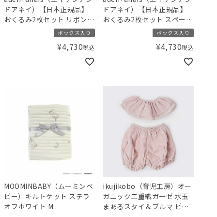
ドアネイ）【日本正規品】
ドアネイ）【日本正規品】
おくるみ2枚セット リボン
おくるみ2枚セット スペース
オーガニック
オーガニック
ボックス入り
ボックス入り
¥
4,730
¥
4,730
税込
税込
MOOMINBABY（ムーミンベ
ikujikobo（育児工房）オー
ビー）キルトケット ステラ
ガニック二重織ガーゼ 水玉
オフホワイト M
まあるスタイ＆ブルマ ピン
ク（70-80cm）