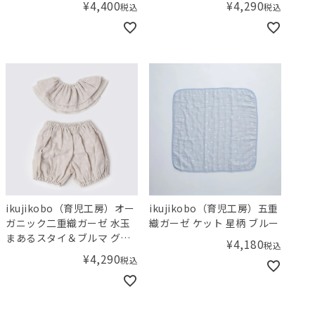
¥
4,400
¥
4,290
税込
税込
ikujikobo（育児工房）オー
ikujikobo（育児工房）五重
ガニック二重織ガーゼ 水玉
織ガーゼ ケット 星柄 ブルー
まあるスタイ＆ブルマ グレ
¥
4,180
税込
ー（70-80cm）
¥
4,290
税込