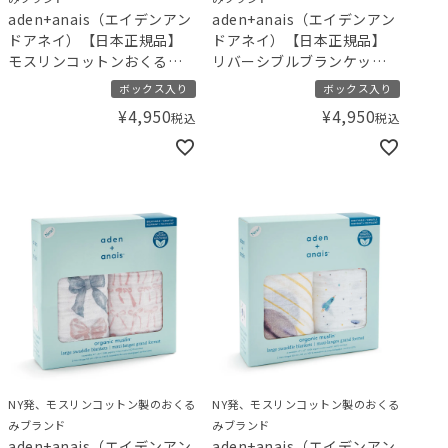
aden+anais（エイデンアン
aden+anais（エイデンアン
ドアネイ）【日本正規品】
ドアネイ）【日本正規品】
モスリンコットンおくるみ 2
リバーシブルブランケット･
枚セット gelato pique ジェ
ミニ 1枚 gelato pique ジェ
ボックス入り
ボックス入り
ラートピケ ダイナソー･ベア
ラートピケ アニバーサリー･
¥
4,950
¥
4,950
税込
税込
ぬいぐるみ
NY発、モスリンコットン製のおくる
NY発、モスリンコットン製のおくる
みブランド
みブランド
aden+anais（エイデンアン
aden+anais（エイデンアン