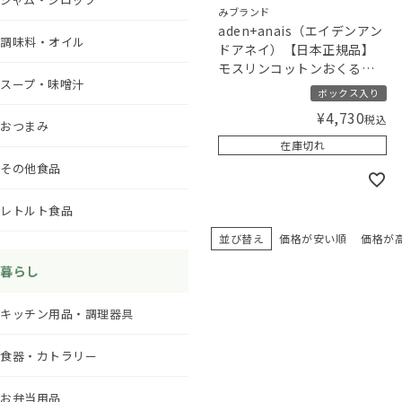
みブランド
aden+anais（エイデンアン
調味料・オイル
ドアネイ）【日本正規品】
モスリンコットンおくる
スープ・味噌汁
み 2枚セット ジャングルジ
ボックス入り
ャム jungle jam swaddle 2
¥
4,730
税込
pack
おつまみ
在庫切れ
その他食品
レトルト食品
並び替え
価格が安い順
価格が
暮らし
キッチン用品・調理器具
食器・カトラリー
お弁当用品