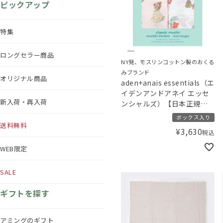
ピックアップ
特集
ロングセラー商品
NY発、モスリンコットン製のおくる
みブランド
オリジナル商品
aden+anais essentials（エ
イデンアンドアネイ エッセ
新入荷・再入荷
ンシャルズ）【日本正規
品】モスリンコットン おく
ボックス入り
るみ 2枚 ディズニー プリン
送料無料
¥
3,630
税込
セス disney baby swaddle -
princess- 2pk
WEB限定
SALE
ギフトを探す
アミングのギフト