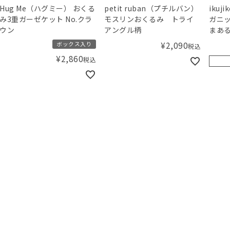
Hug Me（ハグミー） おくる
petit ruban（プチルバン）
iku
み3重ガーゼケット No.クラ
モスリンおくるみ トライ
ガニッ
ウン
アングル柄
まある
¥
2,090
ボックス入り
税込
¥
2,860
税込