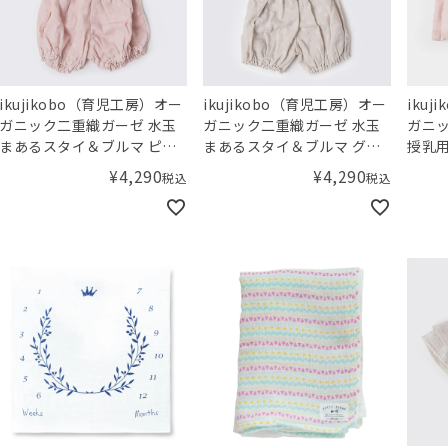
ikujikobo（育児工房）オー
ikujikobo（育児工房）オー
iku
ガニック二重織ガーゼ 水玉
ガニック二重織ガーゼ 水玉
ガニッ
まあるスタイ＆ブルマ ピン
まあるスタイ＆ブルマ グレ
授乳用
ク（70-80cm）
ー（70-80cm）
¥
4,290
¥
4,290
税込
税込