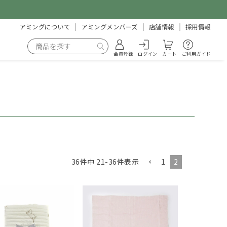
アミングについて
アミングメンバーズ
店舗情報
採用情報
会員登録
ログイン
カート
ご利用ガイド
1
2
36
件中
21
-
36
件表示