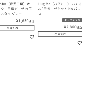
jikobo（育児工房）オー
Hug Me（ハグミー） おくる
ク二重織ガーゼ 水玉
み3重ガーゼケット No.パレ
スタイ グレー
ス
¥
1,650
ボックス入り
税込
¥
2,860
税込
在庫切れ
在庫切れ