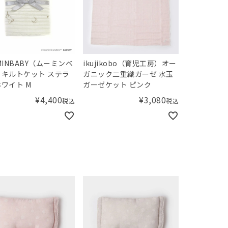
MINBABY（ムーミンベ
ikujikobo（育児工房）オー
キルトケット ステラ
ガニック二重織ガーゼ 水玉
ワイト M
ガーゼケット ピンク
¥
4,400
¥
3,080
税込
税込