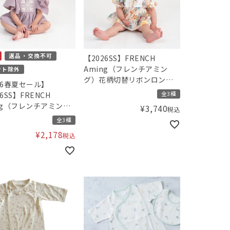
返品・交換不可
【2026SS】FRENCH
Aming（フレンチアミン
ント除外
グ）花柄切替リボンロンパ
26春夏セール】
ース
全3種
6SS】FRENCH
ng（フレンチアミン
¥
3,740
税込
刺繍ロンパース
全3種
¥
2,178
税込