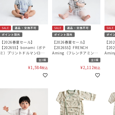
SALE
返品・交換不可
SALE
返品・交換不可
SALE
ポイント除外
ポイント除外
ポイ
【2026春夏セール】
【2026春夏セール】
【20
【2026SS】bonami（ボナ
【2026SS】FRENCH
【202
ミ）プリントドルマンロン
Aming（フレンチアミン
Ami
パース
グ）チュールビスチェドッ
グ）
全3種
全3種
キングロンパース F
¥
1,584
¥
2,112
税込
税込