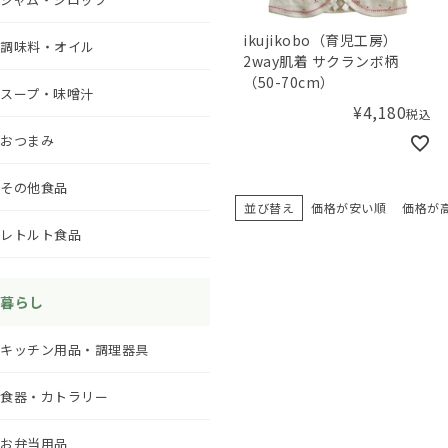
ikujikobo（育児工房）
調味料・オイル
2way肌着 サクランボ柄
（50-70cm）
スープ・味噌汁
¥
4,180
税込
おつまみ
その他食品
並び替え
価格が安い順
価格が
レトルト食品
暮らし
キッチン用品・調理器具
食器・カトラリー
お弁当用品