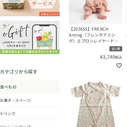
【2026SS】FRENCH
Aming（フレンチアミン
グ）エプロンレイヤード風
ロンパース
全2種
¥
3,740
税込
カテゴリから探す
食べもの
お菓子・スイーツ
ドリンク
ジャム・シロップ