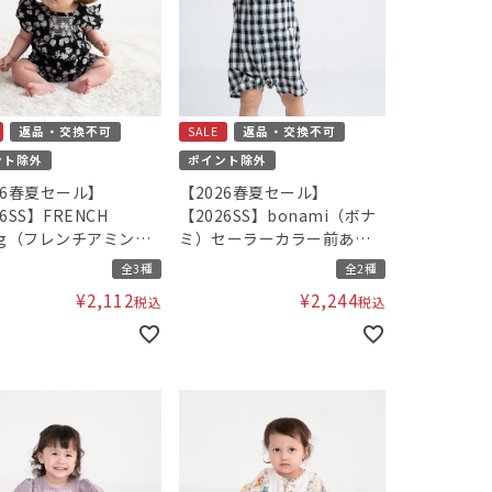
返品・交換不可
SALE
返品・交換不可
ント除外
ポイント除外
26春夏セール】
【2026春夏セール】
6SS】FRENCH
【2026SS】bonami（ボナ
ng（フレンチアミン
ミ）セーラーカラー前あき
スモッキングカバーオ
カバーオール
全3種
全2種
¥
2,112
¥
2,244
税込
税込