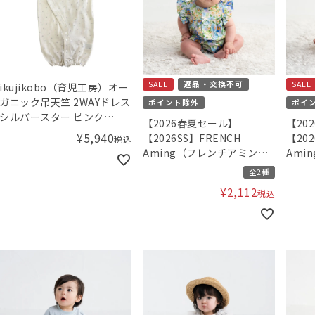
SALE
返品・交換不可
SALE
ikujikobo（育児工房）オー
ガニック吊天竺 2WAYドレス
ポイント除外
ポイ
シルバースター ピンク
【2026春夏セール】
【20
（50-70cm）
¥
5,940
【2026SS】FRENCH
【202
税込
Aming（フレンチアミン
Ami
グ）フラワーカバーオール F
グ）
全2種
ール F
¥
2,112
税込