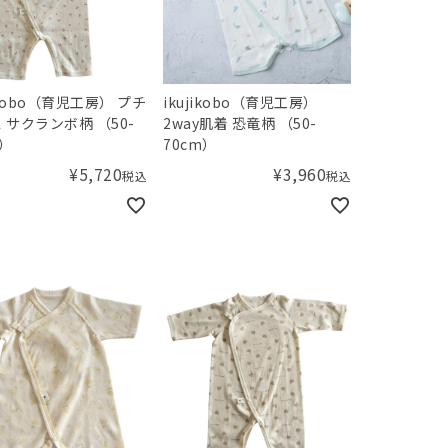
jikobo（育児工房） プチ
ikujikobo（育児工房）
 サクランボ柄 （50-
2way肌着 恐竜柄 （50-
m）
70cm）
¥
5,720
¥
3,960
税込
税込