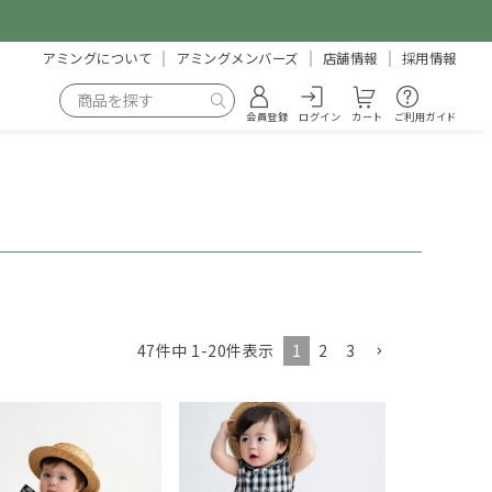
アミングについて
アミングメンバーズ
店舗情報
採用情報
会員登録
ログイン
カート
ご利用ガイド
1
2
3
47
件中
1
-
20
件表示