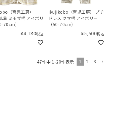
jikobo（育児工房）
ikujikobo（育児工房） プチ
y肌着 ミモザ柄 アイボリ
ドレス クマ柄 アイボリー
0-70cm）
（50-70cm）
¥
4,180
¥
5,500
税込
税込
1
2
3
47
件中
1
-
20
件表示