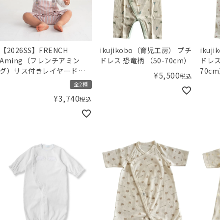
【2026SS】FRENCH
ikujikobo（育児工房） プチ
iku
Aming（フレンチアミン
ドレス 恐竜柄 （50-70cm）
ドレス
グ）サス付きレイヤード風
70c
¥
5,500
税込
カバーオール
全2種
¥
3,740
税込