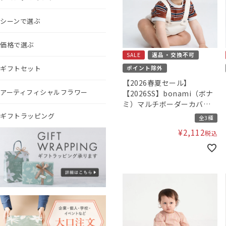
シーンで選ぶ
価格で選ぶ
SALE
返品・交換不可
ギフトセット
ポイント除外
【2026春夏セール】
アーティフィシャルフラワー
【2026SS】bonami（ボナ
ミ）マルチボーダーカバー
オール
ギフトラッピング
全3種
¥
2,112
税込