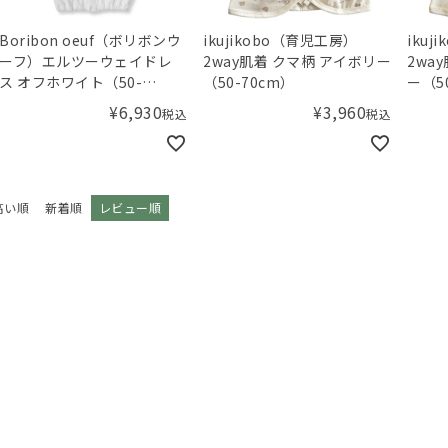
Boribon oeuf（ボリボンウ
ikujikobo（育児工房）
iku
ーフ）エルツーウェイドレ
2way肌着 クマ柄 アイボリー
2wa
ス オフホワイト（50-
（50-70cm）
ー（5
70cm）
¥
6,930
¥
3,960
税込
税込
高い順
新着順
レビュー順