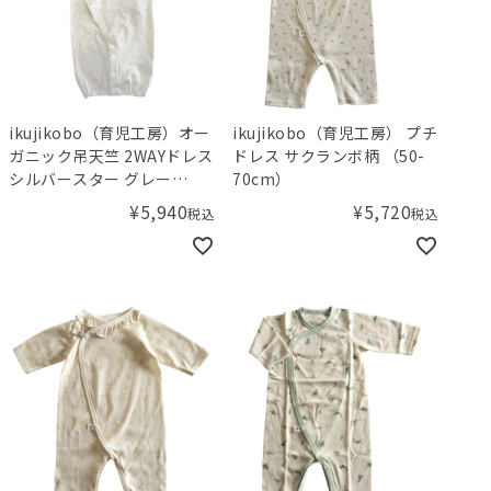
ikujikobo（育児工房）オー
ikujikobo（育児工房） プチ
ガニック吊天竺 2WAYドレス
ドレス サクランボ柄 （50-
シルバースター グレー
70cm）
（50-70cm）
¥
5,940
¥
5,720
税込
税込