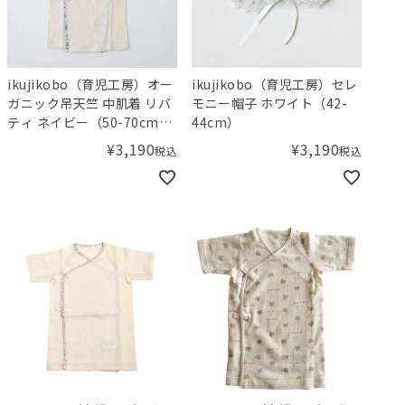
ikujikobo（育児工房）オー
ikujikobo（育児工房）セレ
ガニック吊天竺 中肌着 リバ
モニー帽子 ホワイト（42-
ティ ネイビー（50-70cm）
44cm）
Adelajda（アデラジャ）
¥
3,190
¥
3,190
税込
税込