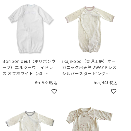
Boribon oeuf（ボリボンウ
ikujikobo（育児工房）オー
ーフ）エルツーウェイドレ
ガニック吊天竺 2WAYドレス
ス オフホワイト（50-
シルバースター ピンク
70cm）
（50-70cm）
¥
6,930
¥
5,940
税込
税込