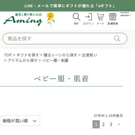
LINE・メールで簡単にギフトが贈れる「eギフト」
メニュー
探す
ログイン
カート
店舗情報
TOP
ギフトを探す
贈るシーンから探す
出産祝い
アイテムから探す
ベビー服・肌着
ベビー服・肌着
47
件中
1
-
20
件表示
1
2
3