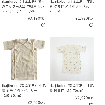
ikujikobo（育児工房）オー
ikujikobo（育児工房） 中肌
ガニック吊天竺 中肌着 リバ
着 クマ柄 アイボリー（50-
ティ アイボリー（50-
70cm）
70cm） Michelle（ミシェ
¥
3,190
¥
2,970
税込
税込
ル）
ikujikobo（育児工房） 中肌
ikujikobo（育児工房） 中肌
着 ミモザ柄 アイボリー
着 恐竜柄（50-70cm）
（50-70cm）
¥
2,970
税込
¥
2,970
税込