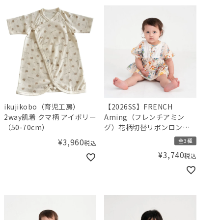
ikujikobo（育児工房）
【2026SS】FRENCH
2way肌着 クマ柄 アイボリー
Aming（フレンチアミン
（50-70cm）
グ）花柄切替リボンロンパ
ース
¥
3,960
全3種
税込
¥
3,740
税込