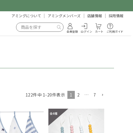
アミングについて
アミングメンバーズ
店舗情報
採用情報
会員登録
ログイン
カート
ご利用ガイド
1
2
…
7
122
件中
1
-
20
件表示