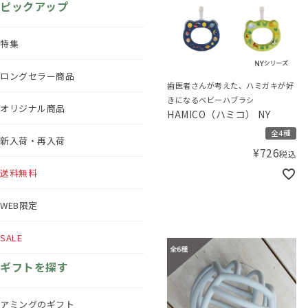
ピックアップ
特集
ロングセラー商品
歯医者さんが考えた、ハミガキが好
きになるベビーハブラシ
オリジナル商品
HAMICO（ハミコ） NY
全4種
新入荷・再入荷
¥
726
税込
送料無料
WEB限定
SALE
ギフトを探す
アミングのギフト