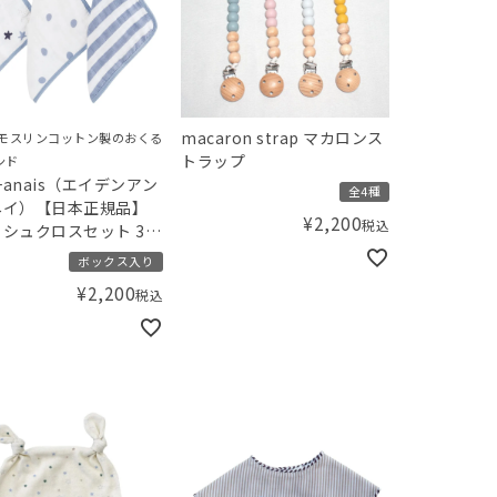
macaron strap マカロンス
、モスリンコットン製のおくる
トラップ
ンド
n+anais（エイデンアン
全4種
ネイ）【日本正規品】
¥
2,200
税込
シュクロスセット 3枚
rock star ロックス
ボックス入り
¥
2,200
税込