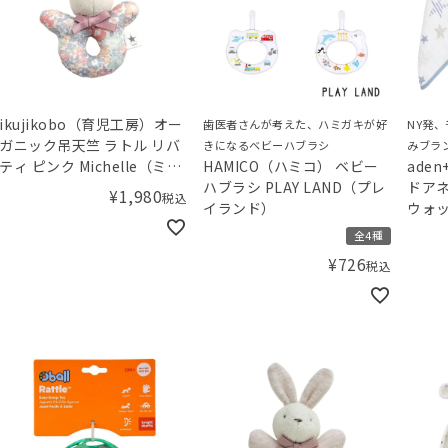
ikujikobo（育児工房）オー
歯医者さんが考えた、ハミガキが好
NY発
ガニック吊天竺 ラトル リバ
きになるベビーハブラシ
みブラ
ティ ピンク Michelle（ミシ
HAMICO（ハミコ） ベビー
ade
ェル）
ハブラシ PLAY LAND（プレ
ドア
¥
1,980
税込
イランド）
ウォッ
セット 
全4種
ター
¥
726
税込