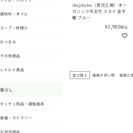
ikujikobo（育児工房）オー
ガニック吊天竺 スタイ 金平
調味料・オイル
糖 ブルー
¥
1,980
税込
スープ・味噌汁
おつまみ
その他食品
レトルト食品
並び替え
価格が安い順
価格が
暮らし
キッチン用品・調理器具
食器・カトラリー
お弁当用品