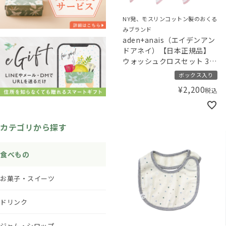
NY発、モスリンコットン製のおくる
みブランド
aden+anais（エイデンアン
ドアネイ）【日本正規品】
ウォッシュクロスセット 3枚
セット heart breaker ハー
ボックス入り
トブレイカー
¥
2,200
税込
カテゴリから探す
食べもの
お菓子・スイーツ
ドリンク
ジャム・シロップ