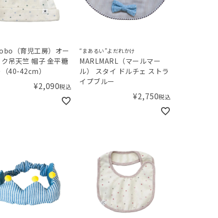
jikobo（育児工房）オー
“まあるい”よだれかけ
ク吊天竺 帽子 金平糖
MARLMARL（マールマー
（40-42cm）
ル） スタイ ドルチェ ストラ
イプブルー
¥
2,090
税込
¥
2,750
税込