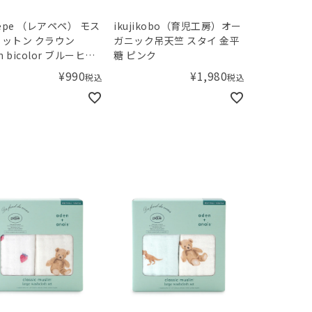
pepe （レアペペ） モス
ikujikobo（育児工房）オー
ットン クラウン
ガニック吊天竺 スタイ 金平
n bicolor ブルーヒッ
糖 ピンク
ー
¥
990
¥
1,980
税込
税込