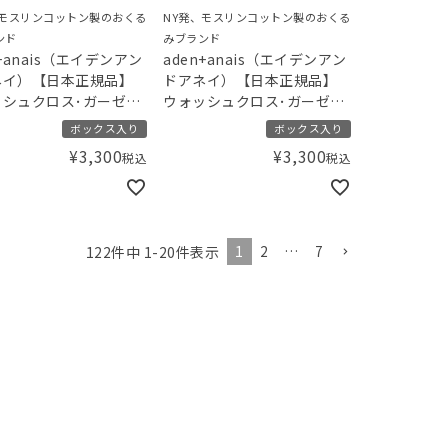
、モスリンコットン製のおくる
NY発、モスリンコットン製のおくる
ンド
みブランド
n+anais（エイデンアン
aden+anais（エイデンアン
ネイ）【日本正規品】
ドアネイ）【日本正規品】
ッシュクロス･ガーゼハ
ウォッシュクロス･ガーゼハ
2枚セット gelato
ンカチ 2枚セット gelato
ボックス入り
ボックス入り
ue ジェラートピケ スト
pique ジェラートピケ ダイ
¥
3,300
¥
3,300
税込
税込
ー･ベア
ナソー･ベア
1
2
…
7
122
件中
1
-
20
件表示