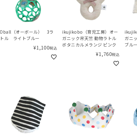
Oball（オーボール） 3ラ
ikujikobo（育児工房）オー
iku
トル ライトブルー
ガニック吊天竺 動物ラトル
ガニッ
ボタニカルメランジ ピンク
ブルー
¥
1,100
税込
¥
1,760
税込