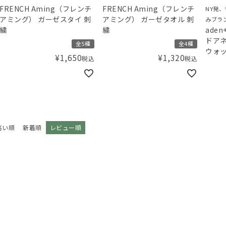
FRENCH Aming（フレンチ
FRENCH Aming（フレンチ
NY発
アミング） ガーゼスタイ 刺
アミング） ガーゼタオル 刺
みブラ
繍
繍
ade
ドア
全5種
全4種
ウォ
¥
1,650
¥
1,320
税込
税込
ンカチ 
piq
ロベリ
高い順
新着順
レビュー順